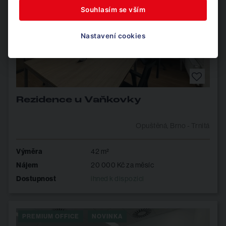
Souhlasím se vším
Nastavení cookies
Rezidence u Vaňkovky
Opuštěná, Brno - Trnitá
Výměra
42 m²
Nájem
20 000 Kč za měsíc
Dostupnost
ihned k dispozici
PREMIUM OFFICE
NOVINKA