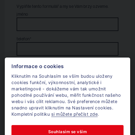
Vyplňte tento formulář a my se Vám brzy ozveme.
jméno
telefon*
e-mail*
Informace o cookies
Kliknutím na Souhlasím se vším budou uloženy
cookies funkční, výkonnostní, analytické i
váš dotaz
marketingové - dokážeme vám tak umožnit
pohodlné používání webu, měřit funkčnost našeho
webu i vás cílit reklamou. Své preference můžete
snadno upravit kliknutím na Nastavení cookies.
Kompletní politiku
si můžete přečíst zde
.
Prohlašuji, že jsem se seznámil/a se zásadami
ochrany
osobních údajů
.
Souhlasím se vším