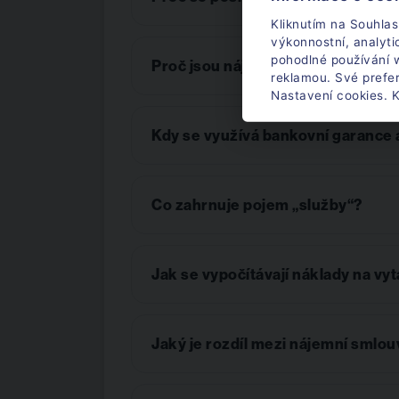
Kliknutím na Souhlas
výkonnostní, analyt
pohodlné používání w
Proč jsou nájemní smlouvy uzavírán
reklamou. Své prefe
Nastavení cookies. K
Kdy se využívá bankovní garance a
Co zahrnuje pojem „služby“?
Jak se vypočítávají náklady na vyt
Jaký je rozdíl mezi nájemní smlou