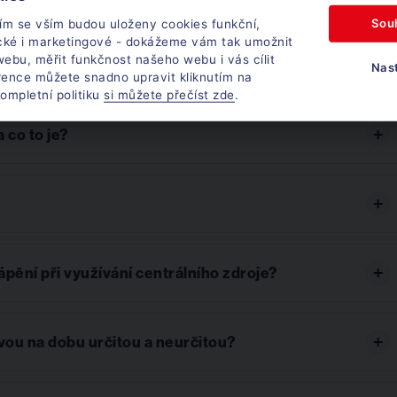
Sou
ím se vším budou uloženy cookies funkční,
ické i marketingové - dokážeme vám tak umožnit
ebu, měřit funkčnost našeho webu i vás cílit
í na pět a více let?
Nas
rence můžete snadno upravit kliknutím na
ompletní politiku
si můžete přečíst zde
.
 co to je?
ápění při využívání centrálního zdroje?
vou na dobu určitou a neurčitou?