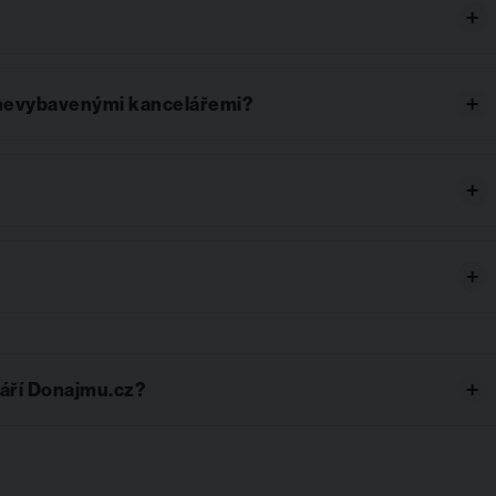
a nevybavenými kancelářemi?
láří Donajmu.cz?