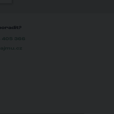
poradit?
 405 366
ajmu.cz