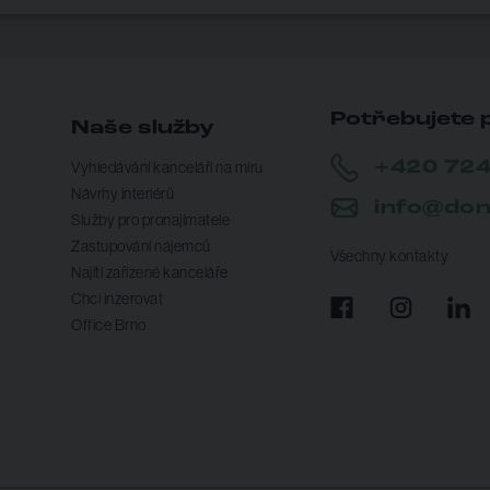
Potřebujete 
Naše služby
+420 724
Vyhledávání kanceláří na míru
Návrhy interiérů
info@don
Služby pro pronajímatele
Zastupování nájemců
Všechny kontakty
Najítí zařízené kanceláře
Chci inzerovat
Office Brno