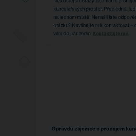
Nejčastější dotazy zájemců o pronáj
kancelářských prostor. Přehledně, je
na jednom místě. Nenašli jste odpověď
otázku? Neváhejte mě kontaktovat –
vám do pár hodin.
Kontaktujte mě
.
Opravdu zájemce o pronájem kance