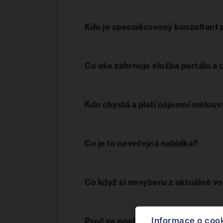
Kdo je specializovaný konzultant
Co vše zahrnuje služba portálu a 
Kdo chystá a platí nájemní smlou
Co je to neveřejná nabídka?
Co když si nevyberu z aktuálně v
Informace o coo
Proč se poskytují nájemní prázdn