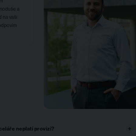
em
dnoduše a
 na vaši
 odpovím
láře neplatí provizi?