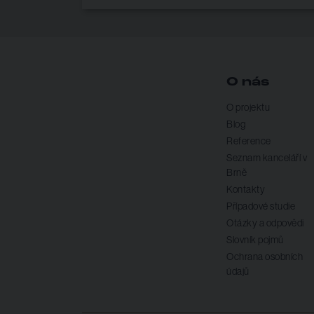
O nás
O projektu
Blog
Reference
Seznam kanceláří v
Brně
Kontakty
Případové studie
Otázky a odpovědi
Slovník pojmů
Ochrana osobních
údajů