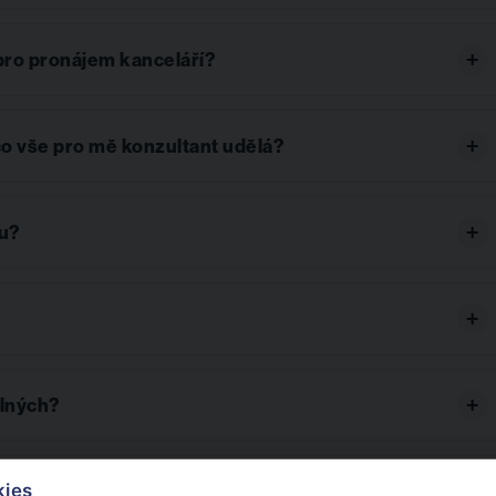
 pro pronájem kanceláří?
co vše pro mě konzultant udělá?
vu?
olných?
kies
iny?