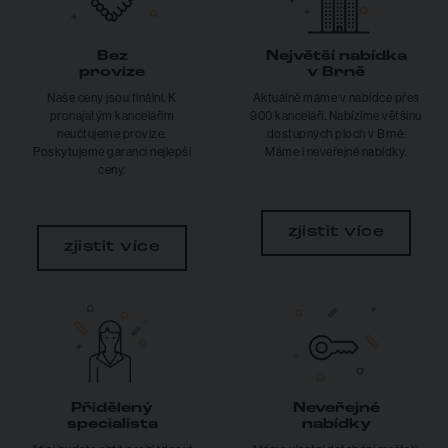
Bez
Největší nabídka
provize
v Brně
Naše ceny jsou finální. K
Aktuálně máme v nabídce přes
pronajatým kancelářím
900 kanceláří. Nabízíme většinu
neučtujeme provize.
dostupných ploch v Brně.
Poskytujeme garanci nejlepší
Máme i neveřejné nabídky.
ceny.
zjistit více
zjistit více
Přidělený
Neveřejné
specialista
nabídky