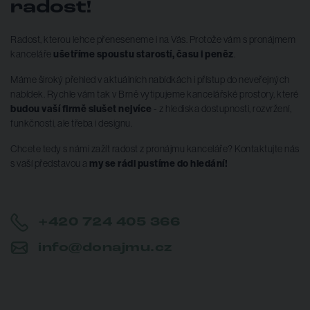
radost!
Radost, kterou lehce přeneseneme i na Vás. Protože vám s pronájmem
kanceláře
ušetříme spoustu starostí, času i peněz
.
Máme široký přehled v aktuálních nabídkách i přístup do neveřejných
nabídek. Rychle vám tak v Brně vytipujeme kancelářské prostory, které
budou vaší firmě slušet nejvíce
- z hlediska dostupnosti, rozvržení,
funkčnosti, ale třeba i designu.
Chcete tedy s námi zažít radost z pronájmu kanceláře? Kontaktujte nás
s vaší představou a
my se rádi pustíme do hledání!
+420 724 405 366
info@donajmu.cz