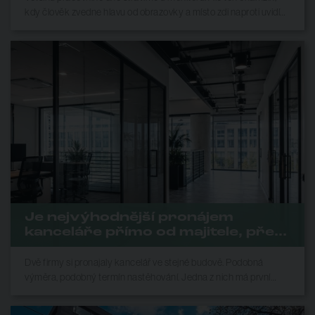
kdy člověk zvedne hlavu od obrazovky a místo zdi naproti uvidí
Špilberk, řeku nebo celé město pod sebou, dokáže s náladou v
kanceláři udělat víc, než se na první pohled zdá.
Je nejvýhodnější pronájem
kanceláře přímo od majitele, přes
realitku, nebo se specialistou?
Dvě firmy si pronajaly kancelář ve stejné budově. Podobná
výměra, podobný termín nastěhování. Jedna z nich má první
měsíce nájmu zdarma a příspěvek majitele na vybavení prostoru.
Druhá nic z toho – protože ji nenapadlo, že se o to dá vůbec říct.