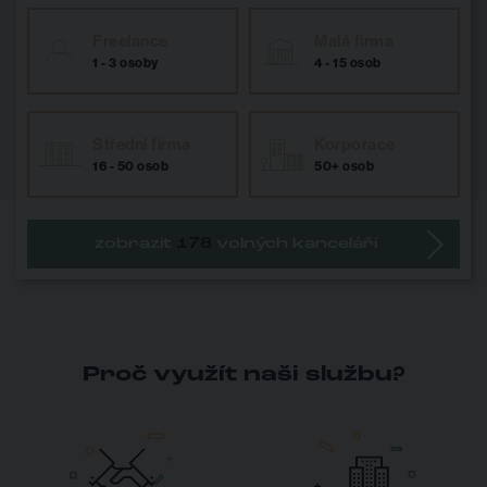
Freelance
Malá firma
1 - 3 osoby
4 - 15 osob
Střední firma
Korporace
16 - 50 osob
50+ osob
zobrazit
178
volných kanceláří
Proč využít naši službu?