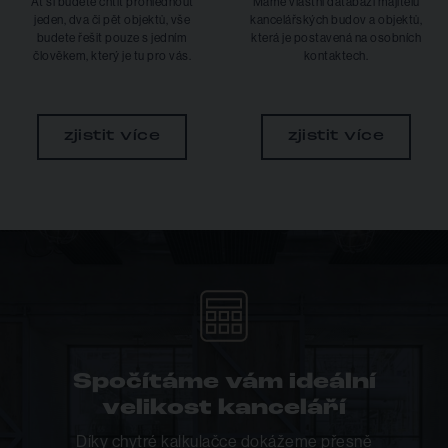
Ať si budete chtít prohlédnout
Máme vlastní databázi majitelů
jeden, dva či pět objektů, vše
kancelářských budov a objektů,
budete řešit pouze s jedním
která je postavená na osobních
člověkem, který je tu pro vás.
kontaktech.
zjistit více
zjistit více
Spočítáme vám ideální
velikost kanceláří
Díky chytré kalkulačce dokážeme přesně