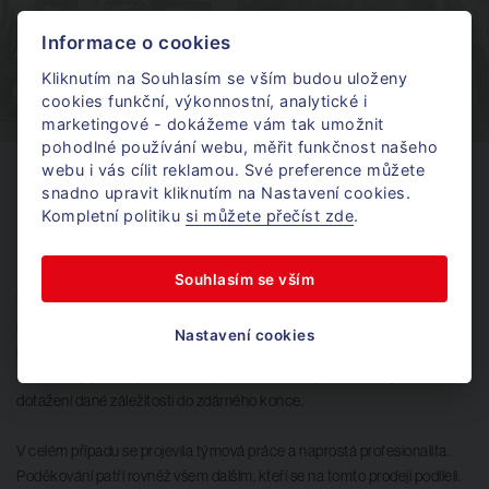
více informací
Informace o cookies
Kliknutím na Souhlasím se vším budou uloženy
cookies funkční, výkonnostní, analytické i
marketingové - dokážeme vám tak umožnit
pohodlné používání webu, měřit funkčnost našeho
webu i vás cílit reklamou. Své preference můžete
snadno upravit kliknutím na Nastavení cookies.
Kompletní politiku
si můžete přečíst zde
.
Co o nás řekli?
Souhlasím se vším
Jsem nad míru spokojena s jednáním celé společnosti a všech
zapojených jedinců. Průběh byl skvělý, komunikace luxusní. Nebyl
Nastavení cookies
problém poradit, pomoci, vysvětlit, čehož si velmi vážím. Děkuji moc.
Michaela Ošlejšková