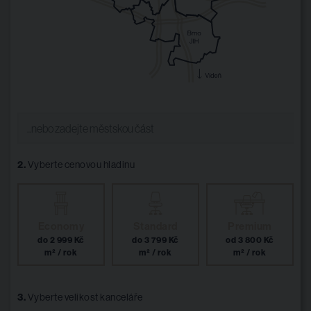
2.
Vyberte cenovou hladinu
Economy
Standard
Premium
do 2 999 Kč
do 3 799 Kč
od 3 800 Kč
m² / rok
m² / rok
m² / rok
3.
Vyberte velikost kanceláře