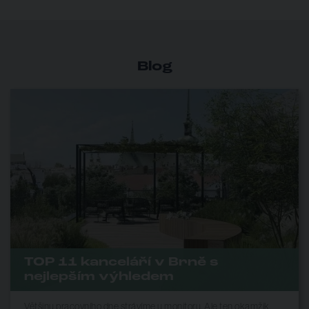
Blog
TOP 11 kanceláří v Brně s
nejlepším výhledem
Většinu pracovního dne strávíme u monitoru. Ale ten okamžik,