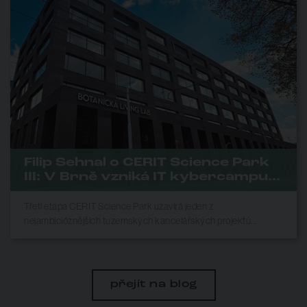
Filip Sehnal o CERIT Science Park
III: V Brně vzniká IT kybercampus,
jaký tu chyběl
Třetí etapa CERIT Science Park uzavírá jeden z
nejambicióznějších tuzemských kancelářských projektů
posledních let. Vzniká tu místo, které pod jednou střechou
propojuje IT sektor, univerzity, výzkumné organizace i
bezpečnostní zájmy státu - a zároveň cílí na prestižní certifikace
LEED a WELL. Vyzpovídali jsme Filipa Sehnala, který za
přejít na blog
projektem stojí. Mluvili jsme o vizi celého kampusu,