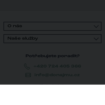
geotermálních vrtech, střešních terasách i o tom, jak se v
posledních letech proměňují požadavky firem na moderní
kancelář.
O nás
Naše služby
Potřebujete poradit?
+420 724 405 366
info@donajmu.cz
Všechny kontakty