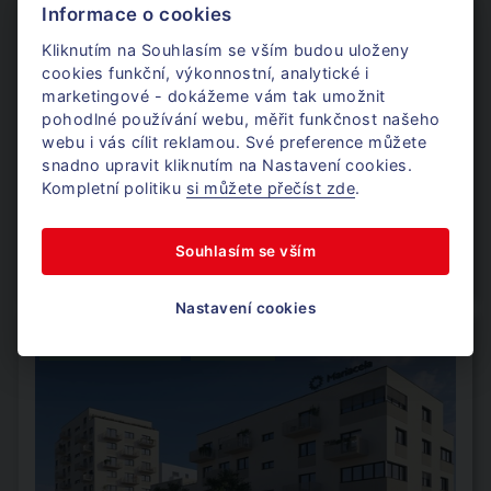
Informace o cookies
Kliknutím na Souhlasím se vším budou uloženy
cookies funkční, výkonnostní, analytické i
Avriopoint
marketingové - dokážeme vám tak umožnit
pohodlné používání webu, měřit funkčnost našeho
webu i vás cílit reklamou. Své preference můžete
Sochorova, Brno - Žabovřesky
snadno upravit kliknutím na Nastavení cookies.
Kompletní politiku
si můžete přečíst zde
.
Výměra
532 m²
Nájem
186 340 Kč za měsíc
Souhlasím se vším
Dostupnost
od 1. 9. 2026
Nastavení cookies
PREMIUM OFFICE
NOVINKA