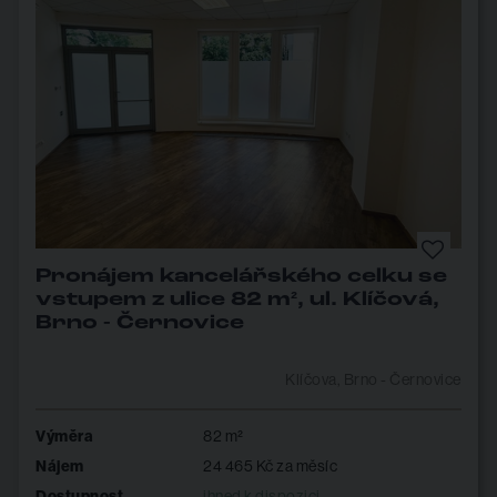
Pronájem kancelářského celku se
vstupem z ulice 82 m², ul. Klíčová,
Brno - Černovice
Klíčova, Brno - Černovice
Výměra
82 m²
Nájem
24 465 Kč za měsíc
Dostupnost
ihned k dispozici