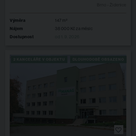
Brno - Židenice
Výměra
147 m²
Nájem
38 000 Kč za měsíc
Dostupnost
od 1. 9. 2026
2 KANCELÁŘE V OBJEKTU
DLOUHODOBĚ OBSAZENO