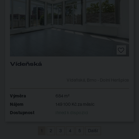
Vídeňská
Vídeňská, Brno - Dolní Heršpice
Výměra
684 m²
Nájem
149 100 Kč za měsíc
Dostupnost
ihned k dispozici
1
2
3
4
5
Další