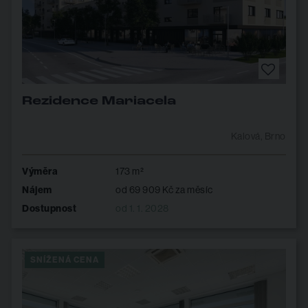
Rezidence Mariacela
Kalová, Brno
Výměra
173 m²
Nájem
od 69 909 Kč za měsíc
Dostupnost
od 1. 1. 2028
SNÍŽENÁ CENA