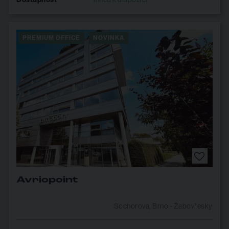
PREMIUM OFFICE
NOVINKA
Avriopoint
Sochorova, Brno - Žabovřesky