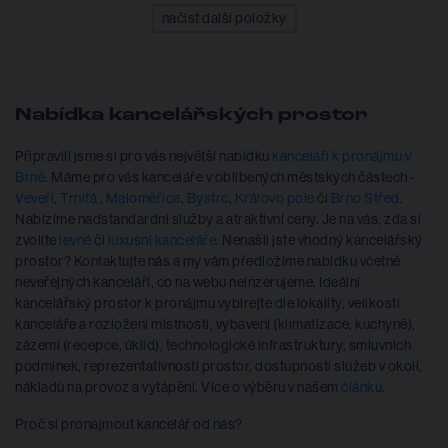
načíst další položky
Nabídka kancelářských prostor
Připravili jsme si pro vás největší nabídku
kanceláří k pronájmu v
Brně
. Máme pro vás kanceláře v oblíbených městských částech -
Veveří
,
Trnitá
,
Maloměřice
,
Bystrc
,
Královo pole
či
Brno Střed
.
Nabízíme nadstandardní služby a atraktivní ceny. Je na vás, zda si
zvolíte
levné
či
luxusní kanceláře
. Nenašli jste vhodný kancelářský
prostor? Kontaktujte nás a my vám předložíme nabídku včetně
neveřejných kanceláří, co na webu neinzerujeme. Ideální
kancelářský prostor k pronájmu vybírejte dle lokality, velikosti
kanceláře a rozložení místností, vybavení (klimatizace, kuchyně),
zázemí (recepce, úklid), technologické infrastruktury, smluvních
podmínek, reprezentativnosti prostor, dostupnosti služeb v okolí,
nákladů na provoz a vytápění. Více o výběru v našem
článku
.
Proč si pronajmout kancelář od nás?