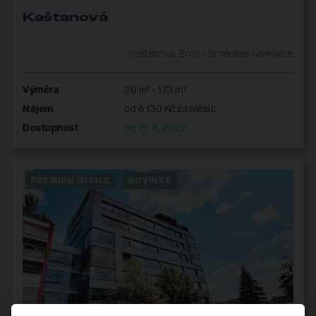
Kaštanová
Kaštanová, Brno - Brněnské Ivanovice
Výměra
30 m² - 173 m²
Nájem
od 6 130 Kč za měsíc
Dostupnost
od 15. 8. 2026
PREMIUM OFFICE
NOVINKA