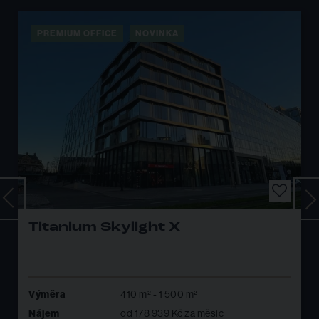
PREMIUM OFFICE
NOVINKA
Titanium Skylight X
Výměra
410 m² - 1 500 m²
Nájem
od 178 939 Kč za měsíc