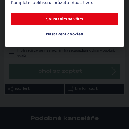
Kompletní politiku
si můžete přečíst zde
.
telefon*
Souhlasím se vším
e-mail*
Nastavení cookies
Prohlašuji, že jsem se seznámil/a se zásadami
ochrany osobních
údajů
.
chci se zeptat
sdílet
tisknout
Podobné kanceláře