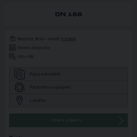
DN 168
Mezírka, Brno - Veveří,
k mapě
ihned k dispozici
info v RK
Popis
kanceláře
Parametry
a vybavení
Lokalita
mám zájem