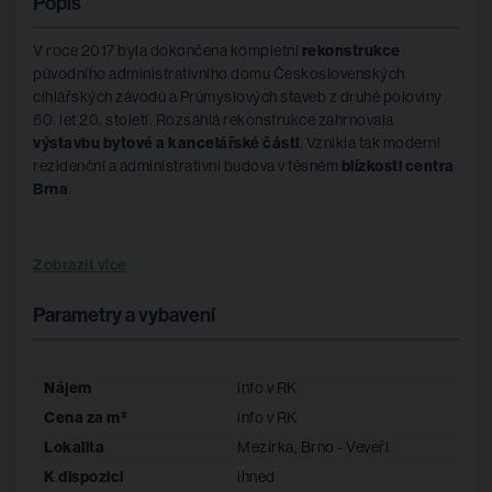
Popis
V roce 2017 byla dokončena kompletní
rekonstrukce
původního administrativního domu Československých
cihlářských závodů a Průmyslových staveb z druhé poloviny
60. let 20. století. Rozsáhlá rekonstrukce zahrnovala
výstavbu bytové a kancelářské části
. Vznikla tak moderní
rezidenční a administrativní budova v těsném
blízkosti centra
Brna
.
Specifikace prostor
Zobrazit více
Všechny kanceláře jsou vybaveny klimatizací.
Parametry a vybavení
Dům má k dispozici vlastní tepelné čerpadlo, prošel
rekonstrukcí –
nová okna, zateplení.
Nájem
info v RK
Cena za m²
info v RK
Vysokorychlostní internet, klimatizace, otevíratelná
okna, výtahy, ostraha, protipožární ochrana, venkovní
Lokalita
Mezírka, Brno - Veveří
relaxační zóna ve vnitrobloku.
K dispozici
ihned