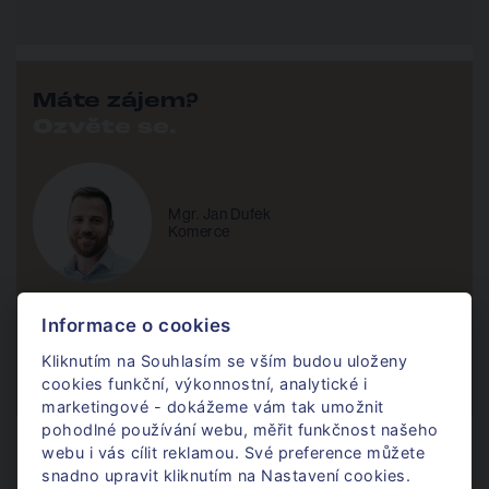
dostupné historické centrum Brna, které je plné úzkých uliček
s malebnými fasádami domů, náměstími a významnými
památkami, jako je například
Stará radnice či katedrála
svatého Petra a Pavla
. A konečně, pokud byste chtěli okusit
Máte zájem?
místní
gastronomii, Garden Restaurant Food Concept
je
Ozvěte se.
skvělou volbou.
Mgr. Jan Dufek
Komerce
+420 724 405 366
Informace o cookies
Po - Pá / 8 - 17h
Kliknutím na Souhlasím se vším budou uloženy
jan@donajmu.cz
cookies funkční, výkonnostní, analytické i
marketingové - dokážeme vám tak umožnit
pohodlné používání webu, měřit funkčnost našeho
webu i vás cílit reklamou. Své preference můžete
Nechte mi na vás kontakt
snadno upravit kliknutím na Nastavení cookies.
a já se vám ozvu.