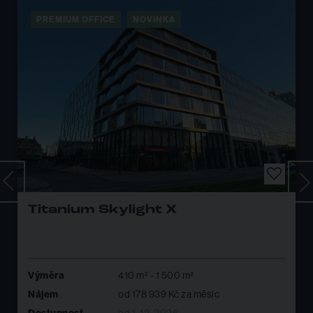
PREMIUM OFFICE
8 KANCELÁŘÍ V OBJEKTU
CERIT SCIENCE PARK III
Výměra
100 m² - 1 733 m²
Nájem
od 41 250 Kč za měsíc