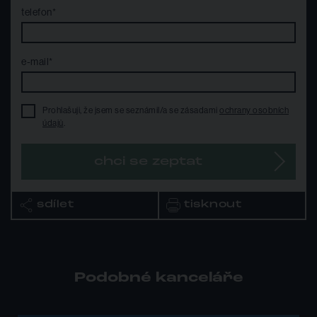
telefon*
e-mail*
Prohlašuji, že jsem se seznámil/a se zásadami
ochrany osobních
údajů
.
chci se zeptat
sdílet
tisknout
Podobné kanceláře