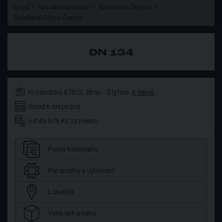
Úvod
Nabídka kanceláří
Kanceláře Štýřice
Spielberk Office Centre
DN 134
Holandská 878/2, Brno - Štýřice,
k mapě
ihned k dispozici
od 49 875 Kč za měsíc
Popis
kanceláře
Parametry
a vybavení
Lokalita
Velikosti
a ceny