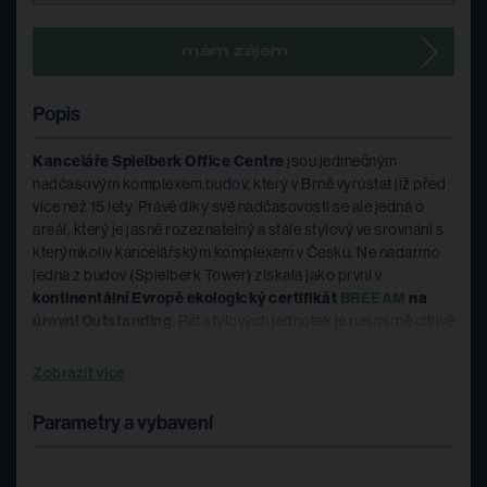
mám zájem
Popis
Kanceláře Spielberk Office Centre
jsou jedinečným
nadčasovým komplexem budov, který v Brně vyrůstat již před
více než 15 lety. Právě díky své nadčasovosti se ale jedná o
areál, který je jasně rozeznatelný a stále stylový ve srovnání s
kterýmkoliv kancelářským komplexem v Česku. Ne nadarmo
jedna z budov (Spielberk Tower) získala jako první v
kontinentální Evropě ekologický certifikát
BREEAM
na
úrovni Outstanding
. Pět stylových jednotek je nesmírně citlivě
zasazeno do zenového prostředí jezírek, keřů, malých stromu
a bonsají. I když se jedná o business areál zasazený do oblasti
Zobrazit více
vedle velmi rušné výpadovky k dálnici, prostředí, které bylo
kolem budov vytvořeno, dává celému komplexu nezaměnitelný
Parametry a vybavení
nádech klidu a harmonie. Na druhé straně jezírek stojí čtyři
chytré IQ budovy, které tvoří jeden ucelený blok. Dominantami
komplexu jsou dvě hlavní věže Tower I a Tower II. Součástí