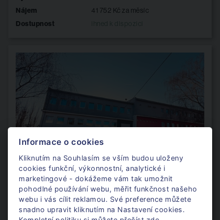
Nájem
41 752 Kč za měsíc
Dostupnost
ihned k dispozici
Informace o cookies
Kliknutím na Souhlasím se vším budou uloženy
cookies funkční, výkonnostní, analytické i
marketingové - dokážeme vám tak umožnit
pohodlné používání webu, měřit funkčnost našeho
Slaměníkova
webu i vás cílit reklamou. Své preference můžete
snadno upravit kliknutím na Nastavení cookies.
Kompletní politiku
si můžete přečíst zde
.