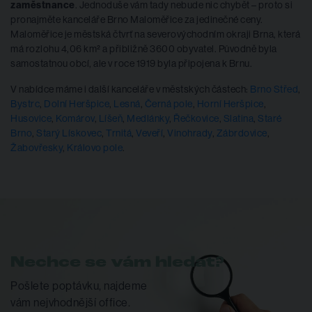
zaměstnance
. Jednoduše vám tady nebude nic chybět – proto si
pronajměte kanceláře Brno Maloměřice za jedinečné ceny.
Maloměřice je městská čtvrť na severovýchodním okraji Brna, která
má rozlohu 4,06 km² a přibližně 3600 obyvatel. Původně byla
samostatnou obcí, ale v roce 1919 byla připojena k Brnu.
V nabídce máme i další kanceláře v městských částech:
Brno Střed
,
Bystrc
,
Dolní Heršpice
,
Lesná
,
Černá pole
,
Horní Heršpice
,
Husovice
,
Komárov
,
Líšeň
,
Medlánky
,
Řečkovice
,
Slatina
,
Staré
Brno
,
Starý Lískovec
,
Trnitá
,
Veveří
,
Vinohrady
,
Zábrdovice
,
Žabovřesky
,
Královo pole
.
Nechce se vám hledat?
Pošlete poptávku, najdeme
vám nejvhodnější office.