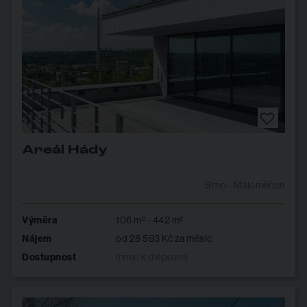
Areál Hády
Brno - Maloměřice
Výměra
106 m² - 442 m²
Nájem
od 28 593 Kč za měsíc
Dostupnost
ihned k dispozici