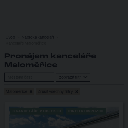
Úvod
Nabídka kanceláří
Kanceláře Maloměřice
Pronájem kanceláře
Maloměřice
zobrazit filtr
Maloměřice
Zrušit všechny filtry
3 KANCELÁŘE V OBJEKTU
IHNED K DISPOZICI