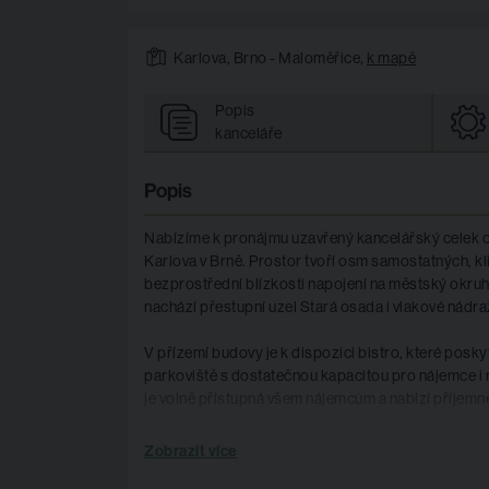
Karlova, Brno - Maloměřice,
k mapě
Popis
kanceláře
Popis
Nabízíme k pronájmu uzavřený kancelářský celek o 
Karlova v Brně. Prostor tvoří osm samostatných, kl
bezprostřední blízkosti napojení na městský okru
nachází přestupní uzel Stará osada i vlakové nádr
V přízemí budovy je k dispozici bistro, které posk
parkoviště s dostatečnou kapacitou pro nájemce i n
je volně přístupná všem nájemcům a nabízí příjem
Půdorys k dispozici na vyžádání u makléře.
Zobrazit více