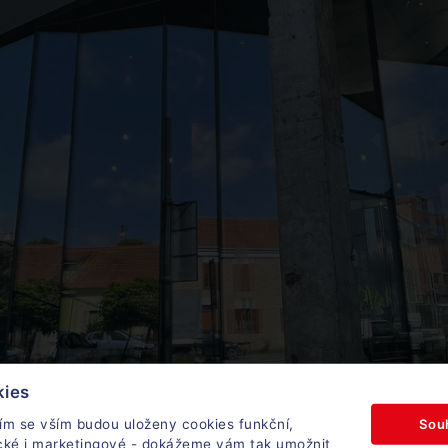
kies
Sou
ím se vším budou uloženy cookies funkční,
ické i marketingové - dokážeme vám tak umožnit