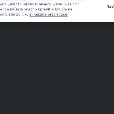
ebu, měřit funkčnost našeho webu i vás cílit
Nas
rence můžete snadno upravit kliknutím na
ompletní politiku
si můžete přečíst zde
.