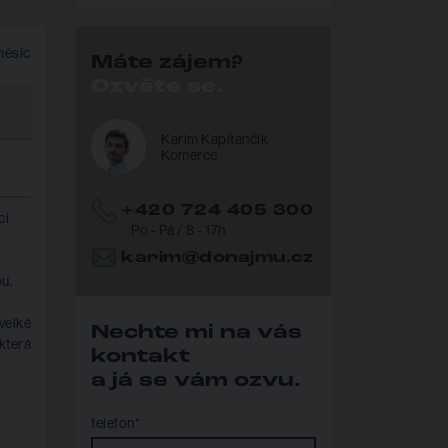
měsíc
Máte zájem?
Ozvěte se.
Karim Kapitančík
Komerce
+420 724 405 300
ci
Po - Pá / 8 - 17h
karim@donajmu.cz
ou.
velké
Nechte mi na vás
která
kontakt
a já se vám ozvu.
telefon*