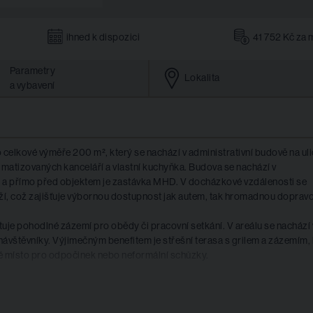
ihned k dispozici
41 752 Kč za 
Parametry
Lokalita
a vybavení
celkové výměře 200 m², který se nachází v administrativní budově na uli
imatizovaných kanceláří a vlastní kuchyňka. Budova se nachází v
h a přímo před objektem je zastávka MHD. V docházkové vzdálenosti se
aží, což zajišťuje výbornou dostupnost jak autem, tak hromadnou doprav
ytuje pohodlné zázemí pro obědy či pracovní setkání. V areálu se nachází 
ávštěvníky. Výjimečným benefitem je střešní terasa s grilem a zázemím, 
né místo pro odpočinek nebo neformální schůzky.