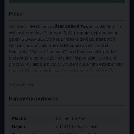
Popis
Administrativní komplex
ŠUMAVSKÁ Tower
se skládá ze tří
výškových budov (Budova A, B, C), propojených obchodní
galerií ŠUMAVSKÁ Market. Brněnská trojčata, která tvoří
významnou dominantu města Brna, se nachází na ulici
Šumavská. Výšková budova „C“ má 18 nadzemních podlaží,
budova „B“ disponuje 22 nadzemními podlažími a aktuálně
probíhá revitalizace budovy „A“, která bude mít 24 nadzemních
podlaží. Standardem kancelářských budov ŠUMAVSKÁ
Tower jsou
garážová i venkovní parkování, nabíjecí stanice
pro elektromobily, bezbariérový vstup, nepřetržitá ostraha
Zobrazit více
objektu a další služby.
V obchodní pasáži ŠUMAVSKÁ
Market můžete navštívit například LIDL, kavárnu, lékárnu, dm
Parametry a vybavení
drogerii, trafiku a další obchody. Nad obchodní galerií se
nachází pobočka České pošty, zelená střešní zahrada s
parkovou úpravou a relaxační zónou.
Plocha
274 m² - 502 m²
Nájem
od 101 106 Kč za měsíc
Budovy v areálu