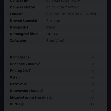
Cena za m²
od 4 428 Kč za m²/rok
Cena za služby
od 75 Kč za m²/měsíc
Lokalita
Šumavská 519/35, Brno - Veveří
Úroveň kanceláří
Premium
Budova A
Budova B
Budova C
Budova 
Parametr
K dispozici
ihned
(Bronzová)
(Stříbrná)
(Zlatá)
(Obchodn
Katalogové číslo
DN 144
Šumavská
Šumavská
Šumavská
Šumavsk
Adresa
Zařazeno
Brno, Veveří
33
31
35
Market
Nadzemní
24
22
18
-
podlaží
Klimatizace
Podzemní
Recepce v budově
2
2
2
-
podlaží
Přístup 24/7
Výtahy
3
3
4
-
Výtah
Parkování
Bezbariérový
Ano
Ano
Ano
Ano
přístup
Stravování v budově
Možnost pronájmu skladu
Kancelářské
200 m²
200 m²
200 m²
-
plochy od
PENB
?
G