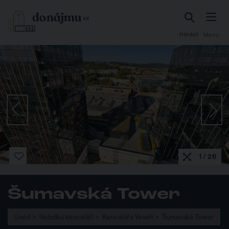
Hledat
Menu
1 / 26
Šumavská Tower
Úvod
Nabídka kanceláří
Kanceláře Veveří
Šumavská Tower