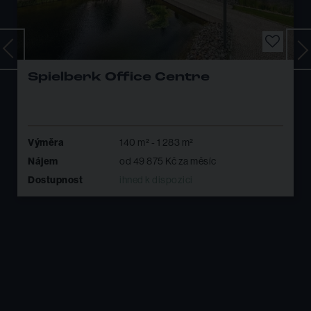
Palác Trnitá
Výměra
200 m² - 886 m²
Nájem
od 80 000 Kč za měsíc
Dostupnost
ihned k dispozici