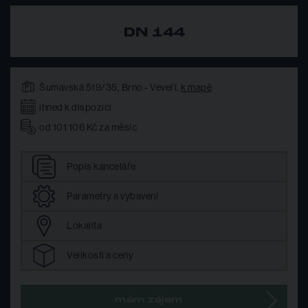
DN 144
Šumavská 519/35, Brno - Veveří,
k mapě
ihned k dispozici
od 101 106 Kč za měsíc
Popis
kanceláře
Parametry
a vybavení
Lokalita
Velikosti
a ceny
mám zájem