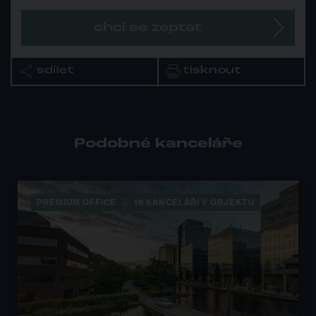
V blízkosti kancelářské budovy ŠUMAVSKÁ Tower se
rozhodně nebudete nudit. Za zmínku stojí například rozmanité
chci se zeptat
kulturní vyžití –
Sono Brno, Kino Lucerna, Botanická
zahrada
a řada příležitostí pro sport. Nadšenci gastronomie
ocení kvalitní restaurace v okolí -
čínská restaurace Lokofu,
sdílet
tisknout
TOFI CAFE, Šílený Myšák, Komár kafe - kavárna a
cukrárna či Bar Pablo Escobar.
Pokud naopak toužíte
během pracovního shonu po oáze klidu, můžete si odpočinout
ve stínu Björnsenova sadu či navštívit Moravskou zemskou
Podobné kanceláře
knihovnu.
PREMIUM OFFICE
9 KANCELÁŘÍ V OBJEKTU