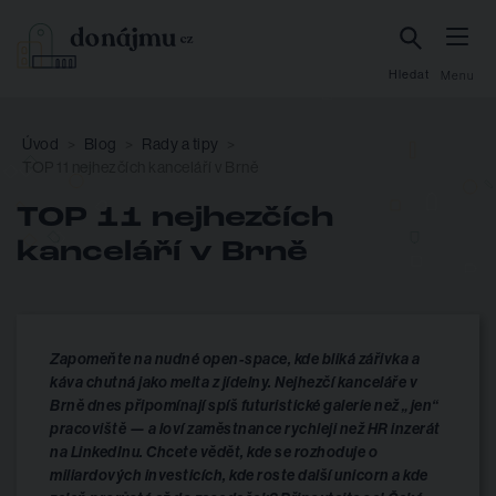
Hledat
Menu
Úvod
Blog
Rady a tipy
TOP 11 nejhezčích kanceláří v Brně
TOP 11 nejhezčích
kanceláří v Brně
Zapomeňte na nudné open-space, kde bliká zářivka a
káva chutná jako melta z jídelny. Nejhezčí kanceláře v
Brně dnes připomínají spíš futuristické galerie než „jen“
pracoviště — a loví zaměstnance rychleji než HR inzerát
na LinkedInu. Chcete vědět, kde se rozhoduje o
miliardových investicích, kde roste další unicorn a kde