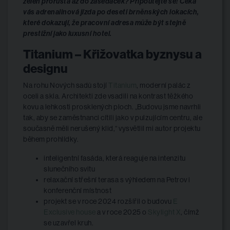
zeleň prorůstá až do zasedaček? Připoutejte se! Čeká
vás adrenalinová jízda po deseti brněnských lokacích,
které dokazují, že pracovní adresa může být stejně
prestižní jako luxusní hotel.
Titanium – Křižovatka byznysu a
designu
Na rohu Nových sadů stojí
Titanium
, moderní palác z
oceli a skla. Architekti zde vsadili na kontrast těžkého
kovu a lehkosti prosklených ploch. „Budovu jsme navrhli
tak, aby se zaměstnanci cítili jako v pulzujícím centru, ale
současně měli nerušený klid,“ vysvětlil mi autor projektu
během prohlídky.
inteligentní fasáda, která reaguje na intenzitu
slunečního svitu
relaxační střešní terasa s výhledem na Petrov i
konferenční místnost
projekt se v roce 2024 rozšířil o budovu
E
Exclusive house
a v roce 2025 o
Skylight X
, čímž
se uzavřel kruh.