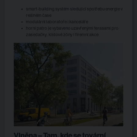
smart-building systém sledující spotřebu energie v
reálném čase
modulární laboratoře i kanceláře
horní patro je vybaveno uzavřenými terasami pro
zasedačky, klidové zóny i firemní akce
Vlněna – Tam, kde se tovární