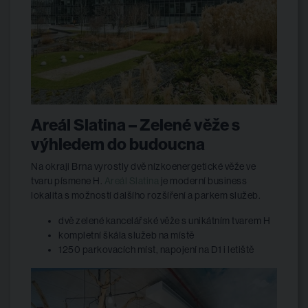
Areál Slatina – Zelené věže s
výhledem do budoucna
Na okraji Brna vyrostly dvě nízkoenergetické věže ve
tvaru písmene H.
Areál Slatina
je moderní business
lokalita s možností dalšího rozšíření a parkem služeb.
dvě zelené kancelářské věže s unikátním tvarem H
kompletní škála služeb na místě
1250 parkovacích míst, napojení na D1 i letiště