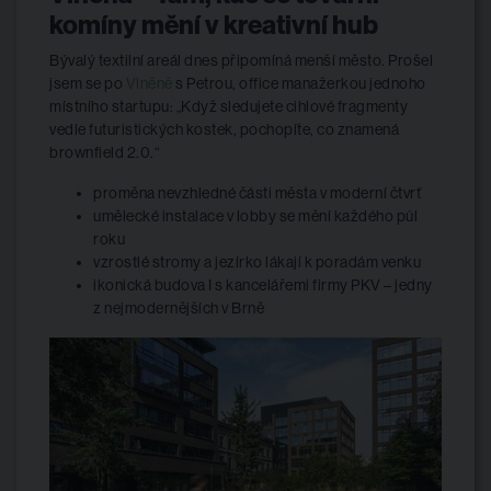
komíny mění v kreativní hub
Bývalý textilní areál dnes připomíná menší město. Prošel
jsem se po
Vlněně
s Petrou, office manažerkou jednoho
místního startupu: „Když sledujete cihlové fragmenty
vedle futuristických kostek, pochopíte, co znamená
brownfield 2.0.“
proměna nevzhledné části města v moderní čtvrť
umělecké instalace v lobby se mění každého půl
roku
vzrostlé stromy a jezírko lákají k poradám venku
ikonická budova I s kancelářemi firmy PKV – jedny
z nejmodernějších v Brně