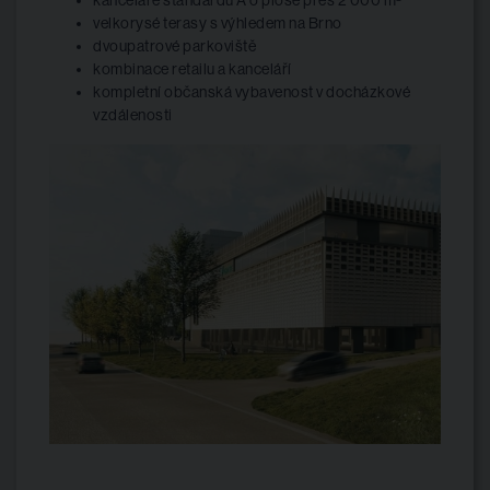
kanceláře standardu A o ploše přes 2 000 m²
velkorysé terasy s výhledem na Brno
dvoupatrové parkoviště
kombinace retailu a kanceláří
kompletní občanská vybavenost v docházkové
vzdálenosti