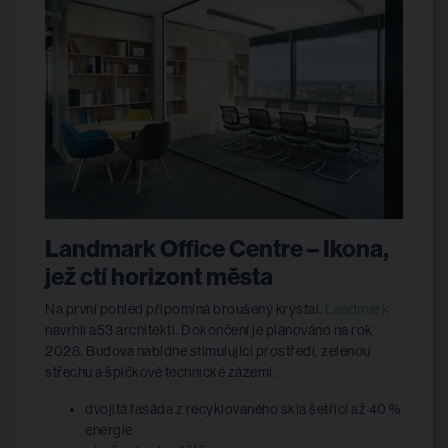
Landmark Office Centre – Ikona,
jež ctí horizont města
Na první pohled připomíná broušený krystal.
Landmark
navrhli a53 architekti. Dokončení je plánováno na rok
2028. Budova nabídne stimulující prostředí, zelenou
střechu a špičkové technické zázemí.
dvojitá fasáda z recyklovaného skla šetřící až 40 %
energie