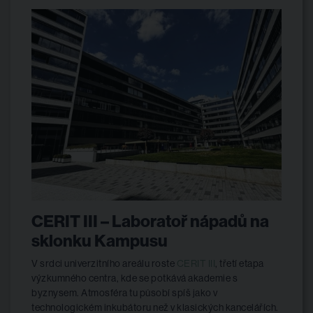
CERIT III – Laboratoř nápadů na
sklonku Kampusu
V srdci univerzitního areálu roste
CERIT III
, třetí etapa
výzkumného centra, kde se potkává akademie s
byznysem. Atmosféra tu působí spíš jako v
technologickém inkubátoru než v klasických kancelářích.