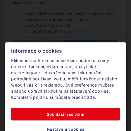
víc než jen recepci.
vlastní MHD zastávka „Heršpická–Business Park“
vnitřní park s odpočinkovou zónou
kavárny a služby v areálu
v roce 2023 dostavěna
budova E
Informace o cookies
Kliknutím na Souhlasím se vším budou uloženy
cookies funkční, výkonnostní, analytické i
marketingové - dokážeme vám tak umožnit
pohodlné používání webu, měřit funkčnost našeho
webu i vás cílit reklamou. Své preference můžete
snadno upravit kliknutím na Nastavení cookies.
Kompletní politiku
si můžete přečíst zde
.
Souhlasím se vším
Rozmarýn Office – Práce v centru
Nastavení cookies