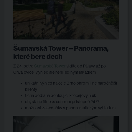
Šumavská Tower – Panorama,
které bere dech
Z 24. patra
Šumavské Tower
vidíte od Pálavy až po
Chvalovice. Výhled ale není jediným lákadlem:
unikátní výhled na celé Brno ohromí i nejnáročnější
klienty
tichá podlaha pohlcující kročejový hluk
chystané fitness centrum přístupné 24/7
možnost zasedačky s panoramatickým výhledem