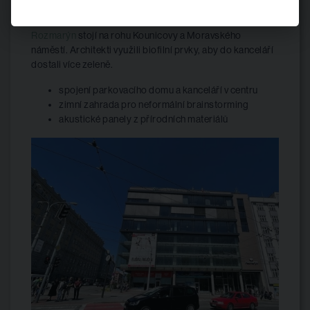
města
Rozmarýn
stojí na rohu Kounicovy a Moravského
náměstí. Architekti využili biofilní prvky, aby do kanceláří
dostali více zeleně.
spojení parkovacího domu a kanceláří v centru
zimní zahrada pro neformální brainstorming
akustické panely z přírodních materiálů