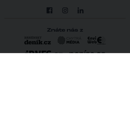
Znáte nás z
×
Neztrácejte čas hledáním
kanceláře
Vyplňte nezávaznou poptávku a do 24 hodin
vám pošleme výběr ideálních prostor v Brně.
Vložit poptávku