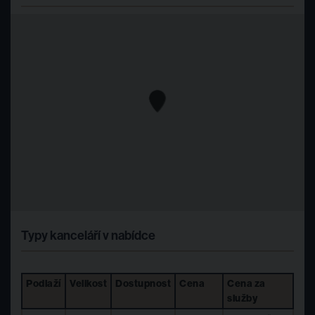
centrum Brna.
Odpočinek a restaurace v okolí
No a když je cokoliv potřeba od občerstvení až po jakýkoliv
nákup, tak jste hned vedle
nákupního centra Vaňkovka
. V
dosahu několika kroků se můžete těšit na rozmanité
restaurace a kavárny
, které nabízejí vynikající jídlo pro
všechny příležitosti – od rychlého občerstvení po vysoce
kvalitní večeře. Pro
milovníky módy
jsou k dispozici obchody
se značkovým oblečením, stejně jako prodejny s nejnovější
elektronikou. Dále se zde nachází i
pobočky bank
, které
zajišťují snadný přístup k finančním službám.
Typy kanceláří v nabídce
Podlaží
Velikost
Dostupnost
Cena
Cena za
služby