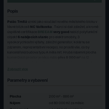
Popis
Palác Trnitá
vznikl jako součást nového městského bloku v
těsné blízkosti
NC Vaňkovka
. Tvůrci si dali záležet, a kromě
úspěšné certifikace
BREEAM
very good
nabízí polyfunkční
objekt
6 nabíjecích stanic
pro elektromobily, 3
vysokorychlostní výtahy, záložní generátor, kolárnu se
zázemím, reprezentativní recepci, no prostě vše, co by
kancelářská budova typu A měla mít. Hrubá nájemní plocha
komerčních prostor je něco málo
přes 8 000 m²
na 12
nadzemních podlažích. Spodní patra mají typickou výměru
okolo 850 m²
a vyšší pak něco
přes 400 m²
. Parkování je
Zobrazit více
zajištěno ve 2 podzemních podlažích a 1 nadzemním podlaží,
kde naleznete
celkem 453 garážových stání
, vč. nabíjecích
Parametry a vybavení
stanic pro elektromobily.
Specifikace prostor
Plocha
200 m² - 886 m²
Nájem
od 80 000 Kč za měsíc