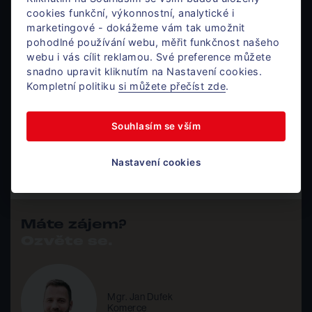
měsíc
cookies funkční, výkonnostní, analytické i
poptat
marketingové - dokážeme vám tak umožnit
5. NP
200 m²
ihned
80 000
21 800 Kč za
pohodlné používání webu, měřit funkčnost našeho
Kč za
měsíc
webu i vás cílit reklamou. Své preference můžete
měsíc
poptat
snadno upravit kliknutím na Nastavení cookies.
Kompletní politiku
si můžete přečíst zde
.
6. NP
800 m²
ihned
320
87 200 Kč za
000 Kč
měsíc
za měsíc
Souhlasím se vším
poptat
7. NP
776 m²
ihned
310 400
84 584 Kč za
Nastavení cookies
Kč za
měsíc
měsíc
poptat
Máte zájem?
Ozvěte se.
Mgr. Jan Dufek
Komerce