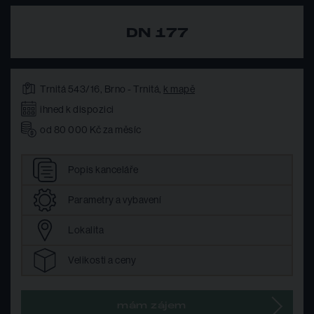
DN 177
Trnitá 543/16, Brno - Trnitá,
k mapě
ihned k dispozici
od 80 000 Kč za měsíc
Popis
kanceláře
Parametry
a vybavení
Lokalita
Velikosti
a ceny
mám zájem