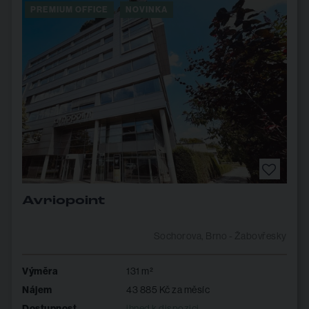
PREMIUM OFFICE
NOVINKA
Avriopoint
Sochorova, Brno - Žabovřesky
Výměra
131 m²
Nájem
43 885 Kč za měsíc
Dostupnost
ihned k dispozici