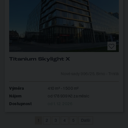
Titanium Skylight X
Nové sady 996/25, Brno - Trnitá
Výměra
410 m² - 1 500 m²
Nájem
od 178 939 Kč za měsíc
Dostupnost
od 1. 12. 2026
1
2
3
4
5
Další