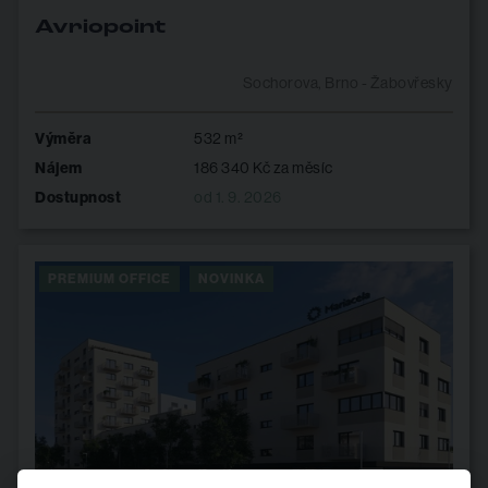
Avriopoint
Sochorova, Brno - Žabovřesky
Výměra
532 m²
Nájem
186 340 Kč za měsíc
Dostupnost
od 1. 9. 2026
PREMIUM OFFICE
NOVINKA