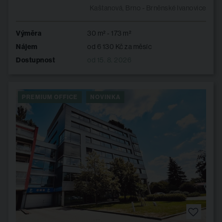
Kaštanová, Brno - Brněnské Ivanovice
Výměra
30 m² - 173 m²
Nájem
od 6 130 Kč za měsíc
Dostupnost
od 15. 8. 2026
PREMIUM OFFICE
NOVINKA