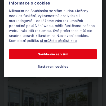
Informace o cookies
Kliknutím na Souhlasím se vším budou uloženy
cookies funkční, výkonnostní, analytické i
Rezidence Mariacela
marketingové - dokážeme vám tak umožnit
pohodlné používání webu, měřit funkčnost našeho
webu i vás cílit reklamou. Své preference můžete
Kalová, Brno
snadno upravit kliknutím na Nastavení cookies.
Kompletní politiku
si můžete přečíst zde
.
Výměra
173 m²
Nájem
od 69 909 Kč za měsíc
Souhlasím se vším
Dostupnost
od 1. 1. 2028
Nastavení cookies
SNÍŽENÁ CENA