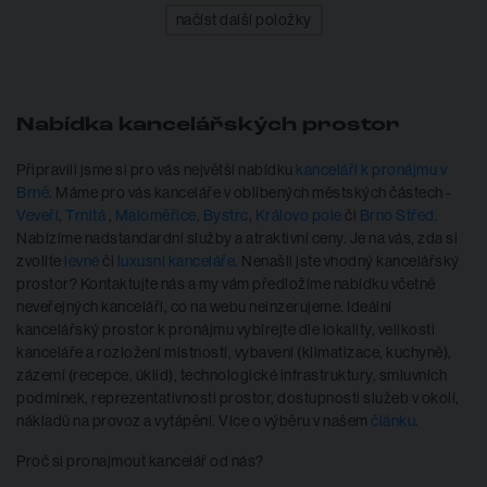
načíst další položky
Nabídka kancelářských prostor
Připravili jsme si pro vás největší nabídku
kanceláří k pronájmu v
Brně
. Máme pro vás kanceláře v oblíbených městských částech -
Veveří
,
Trnitá
,
Maloměřice
,
Bystrc
,
Královo pole
či
Brno Střed
.
Nabízíme nadstandardní služby a atraktivní ceny. Je na vás, zda si
zvolíte
levné
či
luxusní kanceláře
. Nenašli jste vhodný kancelářský
prostor? Kontaktujte nás a my vám předložíme nabídku včetně
neveřejných kanceláří, co na webu neinzerujeme. Ideální
kancelářský prostor k pronájmu vybírejte dle lokality, velikosti
kanceláře a rozložení místností, vybavení (klimatizace, kuchyně),
zázemí (recepce, úklid), technologické infrastruktury, smluvních
podmínek, reprezentativnosti prostor, dostupnosti služeb v okolí,
nákladů na provoz a vytápění. Více o výběru v našem
článku
.
Proč si pronajmout kancelář od nás?