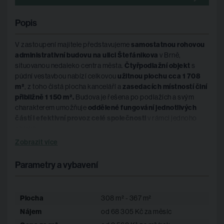
Popis
V zastoupení majitele představujeme
samostatnou rohovou
administrativní budovu na ulici Štefánikova
v Brně,
situovanou nedaleko centra města.
Čtyřpodlažní objekt
s
půdní vestavbou nabízí celkovou
užitnou plochu cca 1 708
m²
, z toho čistá plocha kanceláří a
zasedacích místností činí
přibližně 1 150 m².
Budova je řešena po podlažích a svým
charakterem umožňuje
oddělené fungování jednotlivých
částí i efektivní provoz celé společnosti
v rámci jednoho
objektu.
Zobrazit více
Díky rohové poloze a velkému počtu oken jsou kancelářské
prostory velmi dobře
prosvětlené denním světlem
, což
Parametry a vybavení
podporuje příjemné pracovní prostředí. Objekt disponuje
kompletním zázemím
pro administrativní provoz. Parkování
je možné na veřejných parkovacích plochách v režimu
Plocha
308 m² - 367 m²
modrých zón, k dispozici je také několik
vyhrazených
Nájem
od 68 305 Kč za měsíc
parkovacích stání
od města Brna k pronájmu.