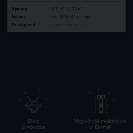
Výměra
484 m² - 1 017 m²
Nájem
od 94 685 Kč za měsíc
Dostupnost
ihned k dispozici
Bez
Největší nabídka
provize
v Brně