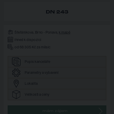
DN 243
Štefánikova, Brno - Ponava,
k mapě
ihned k dispozici
od 68 305 Kč za měsíc
Popis
kanceláře
Parametry
a vybavení
Lokalita
Velikosti
a ceny
mám zájem