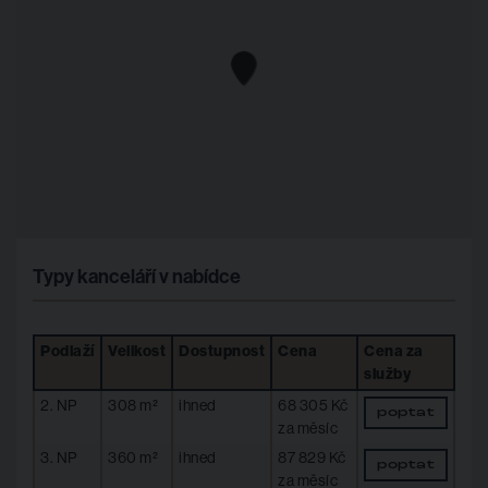
Typy kanceláří v nabídce
Podlaží
Velikost
Dostupnost
Cena
Cena za
služby
2. NP
308 m²
ihned
68 305 Kč
poptat
za měsíc
3. NP
360 m²
ihned
87 829 Kč
poptat
za měsíc