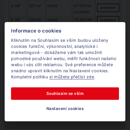
4. NP
367 m²
ihned
87 610 Kč
poptat
za měsíc
5. NP
331 m²
ihned
70 863 Kč
poptat
za měsíc
Informace o cookies
Kliknutím na Souhlasím se vším budou uloženy
Máte zájem?
cookies funkční, výkonnostní, analytické i
Ozvěte se.
marketingové - dokážeme vám tak umožnit
pohodlné používání webu, měřit funkčnost našeho
webu i vás cílit reklamou. Své preference můžete
snadno upravit kliknutím na Nastavení cookies.
Mgr. Jan Dufek
Kompletní politiku
si můžete přečíst zde
.
Komerce
Souhlasím se vším
+420 724 405 366
Nastavení cookies
Po - Pá / 8 - 17h
jan@donajmu.cz