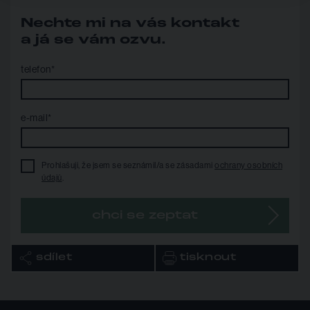
Nechte mi na vás kontakt
a já se vám ozvu.
telefon*
e-mail*
Prohlašuji, že jsem se seznámil/a se zásadami
ochrany osobních
údajů
.
chci se zeptat
sdílet
tisknout