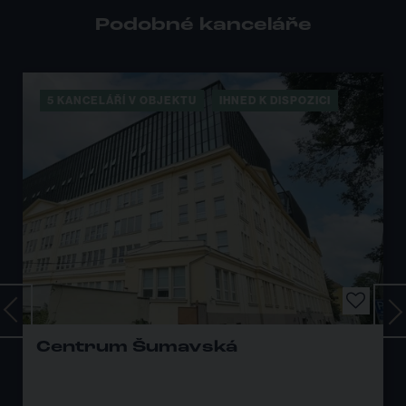
Podobné kanceláře
3 KANCELÁŘE V OBJEKTU
IHNED K DISPOZICI
Amulle Olomoucká