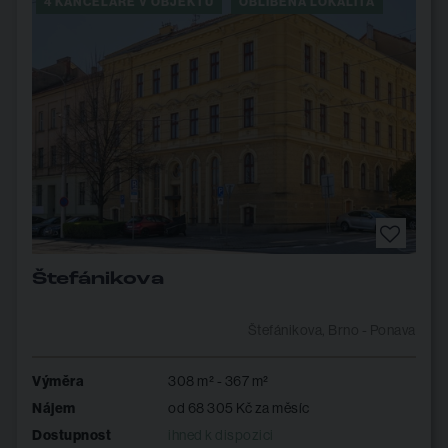
4 KANCELÁŘE V OBJEKTU
OBLÍBENÁ LOKALITA
Štefánikova
Štefánikova, Brno - Ponava
Výměra
308 m² - 367 m²
Nájem
od 68 305 Kč za měsíc
Dostupnost
ihned k dispozici