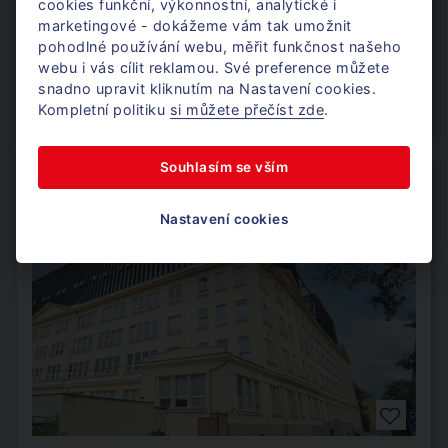
cookies funkční, výkonnostní, analytické i
Šumavská 416/15, Brno - Ponava
marketingové - dokážeme vám tak umožnit
pohodlné používání webu, měřit funkčnost našeho
Výměra
202 m² - 1 864 m²
webu i vás cílit reklamou. Své preference můžete
Nájem
od 72 346 Kč za měsíc
snadno upravit kliknutím na Nastavení cookies.
Kompletní politiku
si můžete přečíst zde
.
Dostupnost
ihned k dispozici
Souhlasím se vším
5 KANCELÁŘÍ V OBJEKTU
IHNED K DISPOZICI
Nastavení cookies