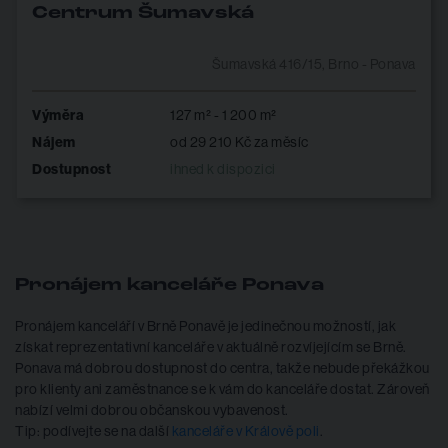
Centrum Šumavská
Šumavská 416/15, Brno - Ponava
Výměra
127 m² - 1 200 m²
Nájem
od 29 210 Kč za měsíc
Dostupnost
ihned k dispozici
Pronájem kanceláře Ponava
Pronájem kanceláří v Brně Ponavě je jedinečnou možností, jak
získat reprezentativní kanceláře v aktuálně rozvíjejícím se Brně.
Ponava má dobrou dostupnost do centra, takže nebude překážkou
pro klienty ani zaměstnance se k vám do kanceláře dostat. Zároveň
nabízí velmi dobrou občanskou vybavenost.
Tip: podívejte se na další
kanceláře v Králově poli
.