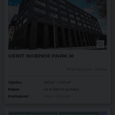
CERIT SCIENCE PARK III
Botanická, Brno - Ponava
Výměra
100 m² - 1 733 m²
Nájem
od 41 250 Kč za měsíc
Dostupnost
ihned k dispozici