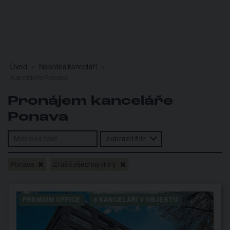
Úvod
Nabídka kanceláří
Kanceláře Ponava
Pronájem kanceláře
Ponava
zobrazit filtr
Ponava
Zrušit všechny filtry
PREMIUM OFFICE
8 KANCELÁŘÍ V OBJEKTU