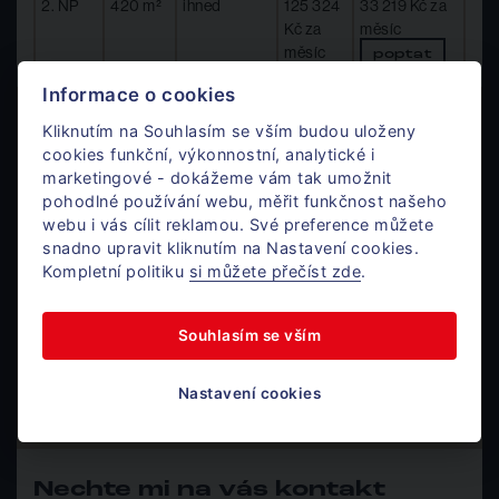
2. NP
420 m²
ihned
125 324
33 219 Kč za
Kč za
měsíc
měsíc
poptat
Informace o cookies
Máte zájem?
Kliknutím na Souhlasím se vším budou uloženy
Ozvěte se.
cookies funkční, výkonnostní, analytické i
marketingové - dokážeme vám tak umožnit
pohodlné používání webu, měřit funkčnost našeho
webu i vás cílit reklamou. Své preference můžete
Mgr. Jan Dufek
snadno upravit kliknutím na Nastavení cookies.
Komerce
Kompletní politiku
si můžete přečíst zde
.
Souhlasím se vším
+420 724 405 366
Po - Pá / 8 - 17h
Nastavení cookies
jan@donajmu.cz
Nechte mi na vás kontakt