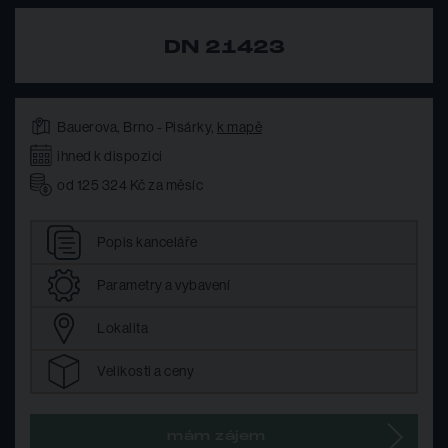
DN 21423
Bauerova, Brno - Pisárky,
k mapě
ihned k dispozici
od 125 324 Kč za měsíc
Popis
kanceláře
Parametry
a vybavení
Lokalita
Velikosti
a ceny
mám zájem