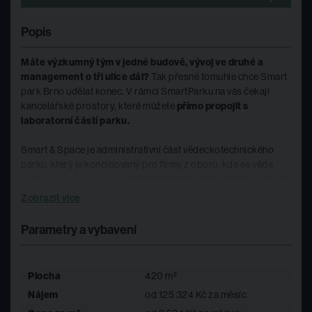
Popis
Máte výzkumný tým v jedné budově, vývoj ve druhé a
management o tři ulice dál?
Tak přesně tomuhle chce Smart
park Brno udělat konec. V rámci SmartParku na vás čekají
kancelářské prostory, které můžete
přímo propojit s
laboratorní částí parku.
Smart & Space je administrativní část vědeckotechnického
parku, který je koncipovaný pro firmy z oborů, kde se věda
potkává s byznysem —
biotechnologie, biomedicína, smart
technologie a space industry
.
Zobrazit více
Největší benefit areálu je jednoduchý a těžko zkopírovatelný:
Parametry a vybavení
výzkum, vývoj, výroba i management pod jednou střechou
.
Pro firmy v R&D náročných oborech je tohle prostředí
hodnotnější než prestižní adresa v centru.
Plocha
420 m²
Nájem
od 125 324 Kč za měsíc
Prostory jsou kompletně vybavené a připravené — stačí
přinést notebook a zapnout ho.