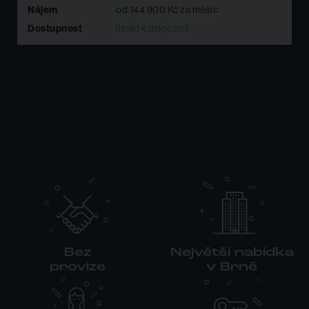
Nájem
od 124 614 Kč za měsíc
Dostupnost
ihned k dispozici
Bez
Největší nabídka
provize
v Brně