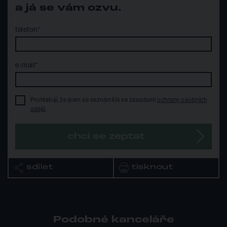
a já se vám ozvu.
telefon*
e-mail*
Prohlašuji, že jsem se seznámil/a se zásadami
ochrany osobních
údajů
.
chci se zeptat
sdílet
tisknout
Podobné kanceláře