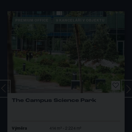
PREMIUM OFFICE
5 KANCELÁŘÍ V OBJEKTU
Brno Business Park Offices -
budova A, B, C, D
Výměra
374 m² - 1 329 m²