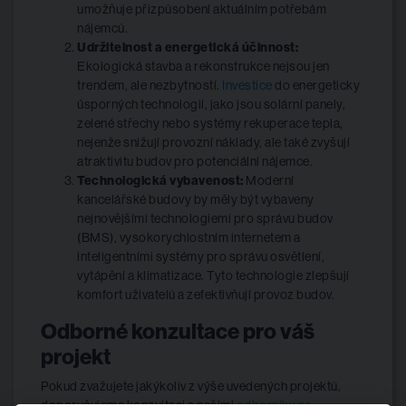
umožňuje přizpůsobení aktuálním potřebám
nájemců.
Udržitelnost a energetická účinnost:
Ekologická stavba a rekonstrukce nejsou jen
trendem, ale nezbytností.
Investice
do energeticky
úsporných technologií, jako jsou solární panely,
zelené střechy nebo systémy rekuperace tepla,
nejenže snižují provozní náklady, ale také zvyšují
atraktivitu budov pro potenciální nájemce.
Technologická vybavenost:
Moderní
kancelářské budovy by měly být vybaveny
nejnovějšími technologiemi pro správu budov
(BMS), vysokorychlostním internetem a
inteligentními systémy pro správu osvětlení,
vytápění a klimatizace. Tyto technologie zlepšují
komfort uživatelů a zefektivňují provoz budov.
Odborné konzultace pro váš
projekt
Pokud zvažujete jakýkoliv z výše uvedených projektů,
doporučujeme konzultaci s našimi
odborníky na