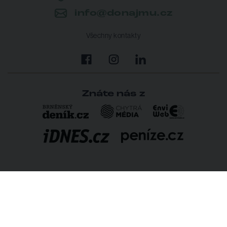
info@donajmu.cz
Všechny kontakty
Znáte nás z