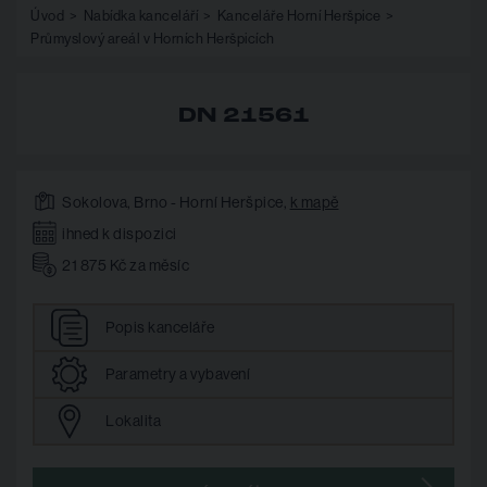
Úvod
Nabídka kanceláří
Kanceláře Horní Heršpice
Průmyslový areál v Horních Heršpicích
DN 21561
Sokolova, Brno - Horní Heršpice,
k mapě
ihned k dispozici
21 875 Kč za měsíc
Popis
kanceláře
Parametry
a vybavení
Lokalita