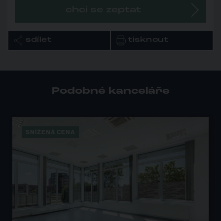
chci se zeptat
sdílet
tisknout
Podobné kanceláře