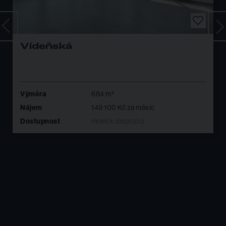
Pronájem kancelářskýc
prostor 600 m² u letiště,
Letiště Brno - Tuřany
Výměra
600 m²
íc
Nájem
145 320 Kč za měsíc
Dostupnost
ihned k dispozici