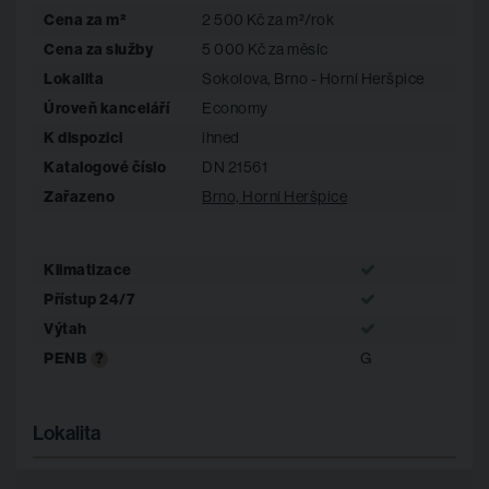
Pro více informací kontaktujte uvedeného makléře.
Cena za m²
2 500 Kč za m²/rok
Bez provize RK.
Cena za služby
5 000 Kč za měsíc
Lokalita
Sokolova, Brno - Horní Heršpice
Úroveň kanceláří
Economy
K dispozici
ihned
Katalogové číslo
DN 21561
Zařazeno
Brno, Horní Heršpice
Klimatizace
Přístup 24/7
Výtah
PENB
?
G
Lokalita