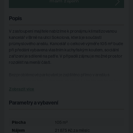
mám zájem
Popis
V zastoupení majitele nabízíme k pronájmu klimatizovanou
kancelář v Brně na ulici Sokolova, která je součástí
průmyslového areálu. Kancelář o celkové výměře 105 m² bude
při předání vybavena vlastním kuchyňským koutem, sociální
zařízení je sdílené na patře. V případě zájmu je možné prostor
rozdělit na menší části.
Bezproblémové parkování je zajištěno přímo v areálu s
možností pronájmu vyhrazených stání. Lokalita nabízí dobrou
dostupnost MHD i rychlé napojení na dálnice D1 a D2.
Zobrazit více
Prostory jsou k dispozici ihned.
Parametry a vybavení
Celková výměra: 105 m²
Vlastní kuchyňský kout
Sdílené sociální zařízení
Plocha
105 m²
Možnost dělení jednotky
Nájem
21 875 Kč za měsíc