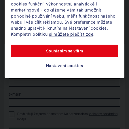
cookies funkční, výkonnostní, analytické i
marketingové - dokážeme vám tak umožnit
pohodlné používání webu, měřit funkčnost našeho
+420 724 405 300
webu i vás cílit reklamou. Své preference můžete
Po - Pá / 8 - 17h
snadno upravit kliknutím na Nastavení cookies.
karim@donajmu.cz
Kompletní politiku
si můžete přečíst zde
.
Souhlasím se vším
Nechte mi na vás kontakt
a já se vám ozvu.
Nastavení cookies
telefon*
e-mail*
Prohlašuji, že jsem se seznámil/a se zásadami
ochrany osobních
údajů
.