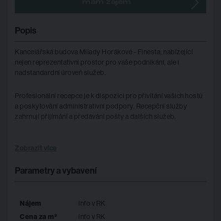
mám zájem
Popis
Kancelářská budova Milady Horákové - Finesta, nabízející
nejen reprezentativní prostor pro vaše podnikání, ale i
nadstandardní úroveň služeb.
Profesionální recepce je k dispozici pro přivítání vašich hostů
a poskytování administrativní podpory. Recepční služby
zahrnují přijímání a předávání pošty a dalších služeb.
Tato budova představuje ideální místo pro úspěšné podnikání
Zobrazit více
v dynamickém prostředí Brna v atrakraktivní lokalitě Milady
Horákové v Černých polích.
Parametry a vybavení
Efektivní energetické řešení - PENB třídy B: Budova je
navržena s důrazem na energetickou efektivitu a minimalizaci
Nájem
info v RK
provozních nákladů. Díky certifikaci PENB třídy B je budova
vysoce účinná v energetickém hospodaření, což vede k
Cena za m²
info v RK