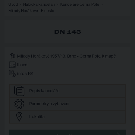
Úvod
Nabídka kanceláří
Kanceláře Černá Pole
Milady Horákové - Finesta
DN 143
Milady Horákové 1957/13, Brno - Černá Pole,
k mapě
Ihned
info v RK
Popis
kanceláře
Parametry
a vybavení
Lokalita