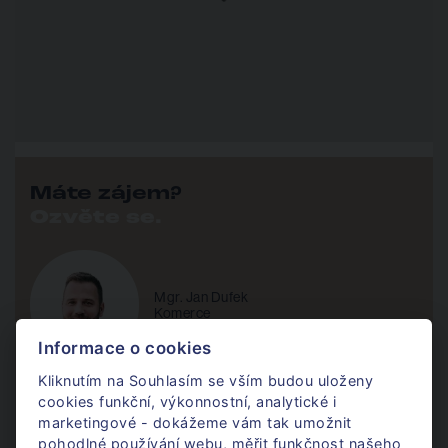
Máte zájem?
Ozvěte se.
Mgr. Jan Dufek
Komerce
Informace o cookies
Kliknutím na Souhlasím se vším budou uloženy
+420 724 405 366
cookies funkční, výkonnostní, analytické i
Po - Pá / 8 - 17h
marketingové - dokážeme vám tak umožnit
pohodlné používání webu, měřit funkčnost našeho
jan@donajmu.cz