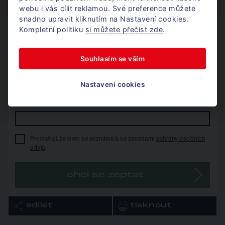
webu i vás cílit reklamou. Své preference můžete
snadno upravit kliknutím na Nastavení cookies.
Kompletní politiku
si můžete přečíst zde
.
Nechte mi na vás kontakt
a já se vám ozvu.
Souhlasím se vším
telefon*
Nastavení cookies
e-mail*
Prohlašuji, že jsem se seznámil/a se zásadami
ochrany osobních
údajů
.
chci se zeptat
sdílet
tisknout