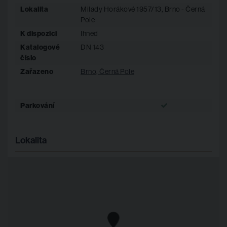
výraznému snížení nákladů na energie. Toto představuje nejen
Lokalita
Milady Horákové 1957/13, Brno - Černá
ekologickou výhodu, ale i významnou úsporu pro nájemníky.
Pole
K dispozici
Ihned
O efektivní ochlazování prostorů v letních měsících se
Katalogové
DN 143
postarají fancoilové jednotky.
číslo
Zařazeno
Brno, Černá Pole
Parkování
Lokalita