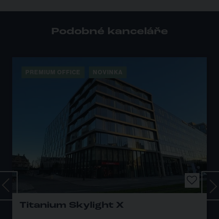
Podobné kanceláře
PREMIUM OFFICE
8 KANCELÁ
X
CERIT SCIENCE PARK 