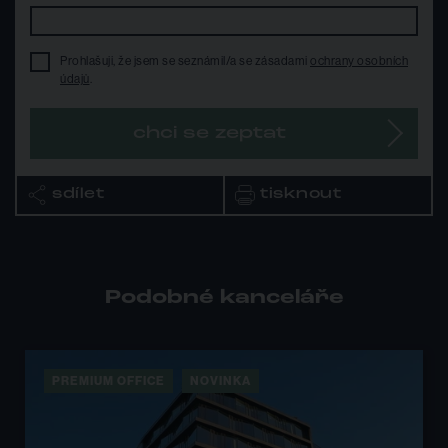
Prohlašuji, že jsem se seznámil/a se zásadami
ochrany osobních
údajů
.
chci se zeptat
sdílet
tisknout
Podobné kanceláře
PREMIUM OFFICE
8 KANCELÁŘÍ V OBJEKTU