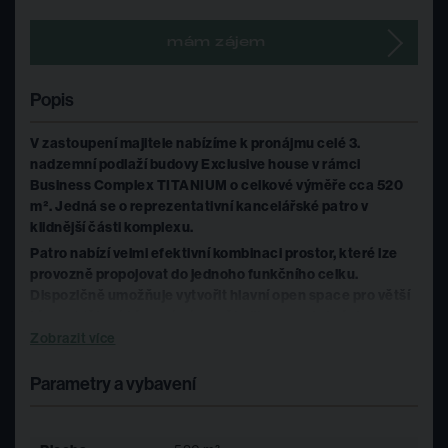
mám zájem
Popis
V zastoupení majitele nabízíme k pronájmu celé 3.
nadzemní podlaží budovy Exclusive house v rámci
Business Complex TITANIUM o celkové výměře cca 520
m². Jedná se o reprezentativní kancelářské patro v
klidnější části komplexu.
Patro nabízí velmi efektivní kombinaci prostor, které lze
provozně propojovat do jednoho funkčního celku.
Dispozičně umožňuje vytvořit hlavní open space pro větší
tým, oddělené týmové zóny, několik samostatných
kanceláří pro management, zasedací místnosti i
Zobrazit více
neformální lounge část. Je možné vybudovat vlastní
nápojné body / kuchyňky, sociální zázemí je vybudované
Parametry a vybavení
do standardu na patře. Díky tvaru jednotek a velkorysému
prosklení je prostor přirozeně prosvětlený a umožňuje
logické rozdělení na pracovní, jednací i klidové zóny bez