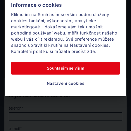
Ozvěte se.
Informace o cookies
Kliknutím na Souhlasím se vším budou uloženy
cookies funkční, výkonnostní, analytické i
Mgr. Jan Dufek
marketingové - dokážeme vám tak umožnit
Komerce
pohodlné používání webu, měřit funkčnost našeho
webu i vás cílit reklamou. Své preference můžete
snadno upravit kliknutím na Nastavení cookies.
Kompletní politiku
si můžete přečíst zde
.
+420 724 405 366
Po - Pá / 8 - 17h
jan@donajmu.cz
Souhlasím se vším
Nastavení cookies
Nechte mi na vás kontakt
a já se vám ozvu.
telefon*
e-mail*