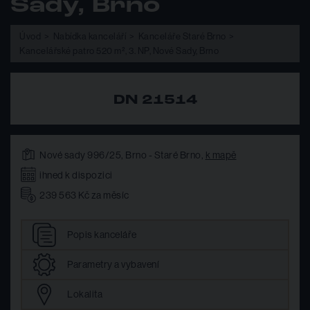
Sady, Brno
Úvod
Nabídka kanceláří
Kanceláře Staré Brno
Kancelářské patro 520 m², 3. NP, Nové Sady, Brno
DN 21514
Nové sady 996/25, Brno - Staré Brno,
k mapě
ihned k dispozici
239 563 Kč za měsíc
Popis
kanceláře
Parametry
a vybavení
Lokalita