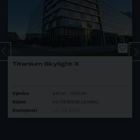
CERIT SCIENCE PARK III
Výměra
100 m² - 1 733 m²
Nájem
od 41 250 Kč za měsíc
Dostupnost
ihned k dispozici