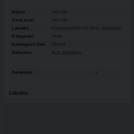
Nájem
info v RK
Cena za m²
info v RK
vzduchotechnika: centrální s rekuperací, parní vlhčení,
Lokalita
Purkyňova 646/107, Brno - Medlánky
indukční jednotky
K dispozici
Ihned
vytápění: horkovodní přípojka, předávací stanice,
Katalogové číslo
DN 138
indukční jednotky
Zařazeno
Brno, Medlánky
chlazení: výrobník chladu, indukční jednotky
Parkování
zdvojená podlaha
výtah: ✓ 2x
Lokalita
recepce: 24 h, vstupní sytém, cctv zabezpečení
sprcha: ✓ 2 x
cyklostezka, kavárna, pizzerie, banka, minimarket