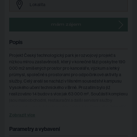
Lokalita
mám zájem
Popis
Projekt Český technologický park je rozvojový projekt s
nízkou mírou zastavěnosti, který v konečné fázi poskytne 190
000 m2 smíšených prostor pro kanceláře, výzkum a lehký
průmysl, společně s prostorami pro odpočinkové aktivity a
služby. Celý areál se nachází v těsném sousedství kampusu
Vysokého učení technického v Brně. Prozatím bylo již
realizováno 14 budov s více jak 63 000 m². Součástí komplexu
jsou maloobchodní, restaurační a další servisní služby
situované u nově vybudovaného jezírka a příjemného zeleného
parku.
Zobrazit více
Parametry a vybavení
Vybavení