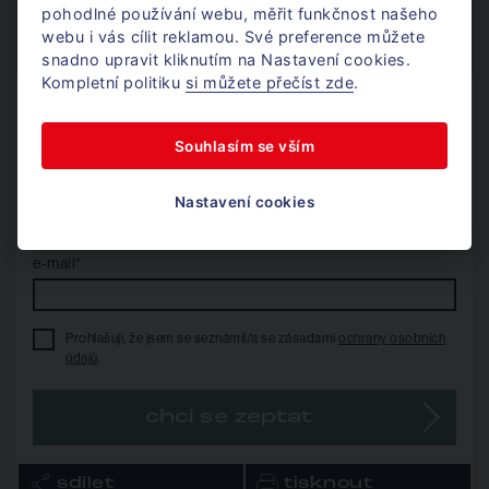
Po - Pá / 8 - 17h
pohodlné používání webu, měřit funkčnost našeho
jan@donajmu.cz
webu i vás cílit reklamou. Své preference můžete
Stravování
snadno upravit kliknutím na Nastavení cookies.
Kompletní politiku
si můžete přečíst zde
.
Nechte mi na vás kontakt
V okolí Technologického parku najdete širokou škálu
a já se vám ozvu.
Souhlasím se vším
restaurací a bister, z kterého si určitě vyberte:
telefon*
QWERTY Restaurace
Nastavení cookies
CEITEC jídelna
e-mail*
Bistro 22
Pizzerie Mozzarella
Prohlašuji, že jsem se seznámil/a se zásadami
ochrany osobních
údajů
.
Jean Paul's Restaurant
chci se zeptat
Pivnice U Kotelny
Restaurace a jídelna KANAS
sdílet
tisknout