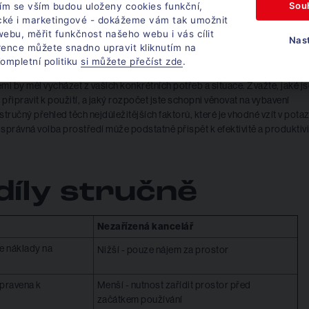
Sou
ím se vším budou uloženy cookies funkční,
ické i marketingové - dokážeme vám tak umožnit
ebu, měřit funkčnost našeho webu i vás cílit
Nas
rence můžete snadno upravit kliknutím na
ompletní politiku
si můžete přečíst zde
.
i by měl vycházet z vašich konkrétních potřeb a situace. Zvažte, jaké j
r připravit k použití, a jaký rozpočet jste schopni věnovat na vybavení
tručný přehled těch nejdůležitějších faktorů, které je vhodné vzít v pota
správná volba prostředí může podstatně přispět k efektivitě a produktivi
díly stručně
Nezařízená kancelář
e náklady na
Nižší - pouze nájem za prostor
ipravena k
Menší - nutnost zařídit prostor před
začátkem používání