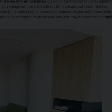
í
nižší počáteční náklady,
jelikož odpadá potřeba investice do vlastníh
ychle reagovat na aktuální potřeby firmy a adaptovat se na měnící se
ně, potenciální nevýhodou může být nutnost přizpůsobit se stávajícím
nale odpovídat specifickým požadavkům vaší firmy a zároveň o něco
vyšš