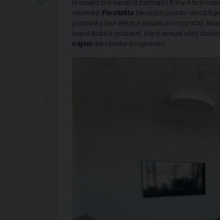
je ideální pro menší či začínající firmy, které ocen
vybavení.
Flexibilita
takových prostor umožňuje r
podmínky bez velkých zásahů do rozpočtu. Nicmé
uspořádání a vybavení, které nemusí vždy doko
nájem
dle standardu vybavení.