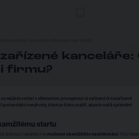
ené kanceláře: Co je lepší volbou pro vaši firmu?
zařízené kanceláře: C
i firmu?
 se můžete setkat s dilematem: pronajmout si zařízené či nezařízené
i potenciální nevýhody, které je třeba zvážit, abyste našli optimální
okamžitému startu
ž jednou z největších je
možnost okamžitého nastěhování.
Toto řeše