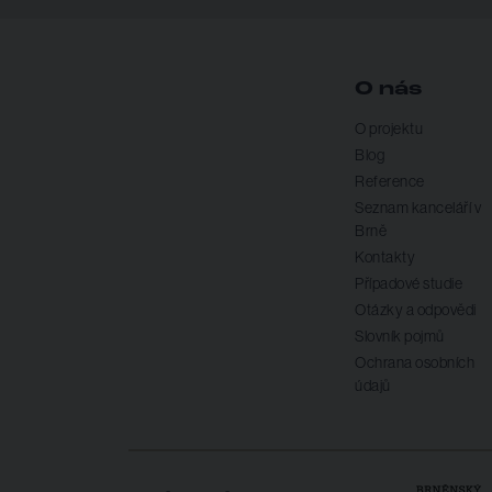
O nás
O projektu
Blog
Reference
Seznam kanceláří v
Brně
Kontakty
Případové studie
Otázky a odpovědi
Slovník pojmů
Ochrana osobních
údajů