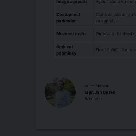
Image a prestiž
Vyšší - často v mode
Dostupnost
Často zajištěno - za
parkování
za poplatek
Možnost růstu
Omezená - fixní velik
Smluvní
Flexibilnější - často
podmínky
autor článku:
Mgr. Jan Dufek
Komerce