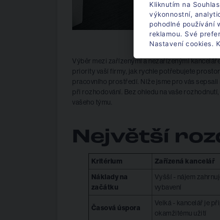
Kliknutím na Souhlas
výkonnostní, analyt
pohodlné používání w
reklamou. Své prefe
Nastavení cookies. K
Výběr mezi zařízenými a nezařízenými kancelářem
priority vaší firmy, jak rychle potřebujete prosto
pracovního prostředí. Níže jsme pro vás sepsali s
při rozhodování. Bez ohledu na vaše rozhodnutí, 
vašeho týmu.
Největší roz
Kritérium
Zařízená kancelář
Náklady na
Vyšší - nájem zahrnuj
začátku
vybavení
Velká - kancelář je př
Časová úspora
okamžitému užití