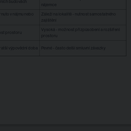
rních budovách
nájemce
hrnuto v nájmu nebo
Záleží na lokalitě - nutnost samostatného
zajištění
Vysoká - možnost přizpůsobení a rozšíření
ost prostoru
prostoru
 kratší výpovědní doba
Pevné - často delší smluvní závazky