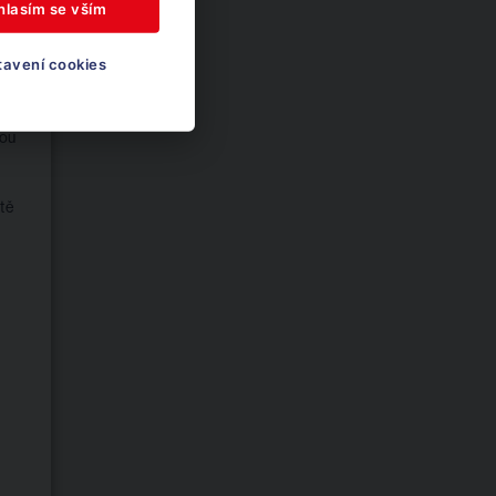
hlasím se vším
tavení cookies
sou
z
tě