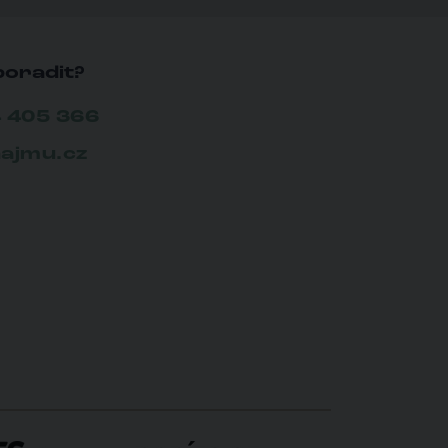
poradit?
 405 366
ajmu.cz