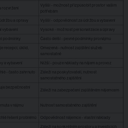
Vyšší - možnost přizpůsobit prostor vašim
 a rozvržení
potřebám
o údržbu a opravy
Vyšší - odpovědnost za údržbu a vybavení
í vybavení
Vysoké - možnost personalizace a úpravy
lní podmínky
Často delší - pevné podmínky pronájmu
e recepci, úklid,
Omezená - nutnost zajištění služeb
samostatně
by a vybavení
Nižší - pouze náklady na nájem a provoz
chlé - často zahrnuto
Záleží na poskytovateli, nutnost
samostatného zajištění
uje bezpečnostní
Záleží na zabezpečení zajištěném nájemcem
rnuta v nájmu
Nutnost samostatného zajištění
chlé řešení problémů
Odpovědnost nájemce - vlastní náklady
Záleží na konkrétním prostoru a investicích