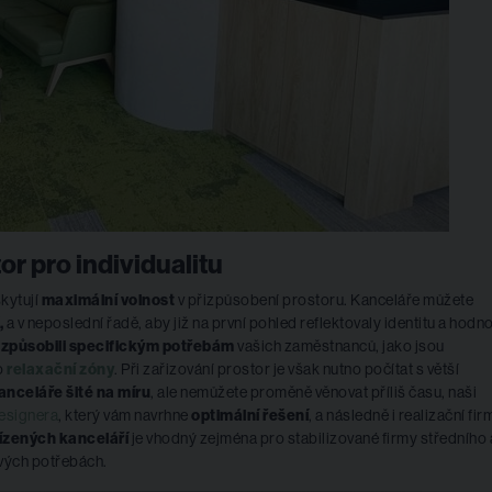
r pro individualitu
kytují
maximální volnost
v přizpůsobení prostoru. Kanceláře můžete
,
a v neposlední řadě, aby již na první pohled reflektovaly identitu a hodn
izpůsobili specifickým potřebám
vašich zaměstnanců, jako jsou
o
relaxační zóny
. Při zařizování prostor je však nutno počítat s větší
anceláře šité na míru
, ale nemůžete proměně věnovat příliš času, naši
designera
, který vám navrhne
optimální řešení
, a následně i realizační fir
ízených kanceláří
je vhodný zejména pro stabilizované firmy středního 
svých potřebách.