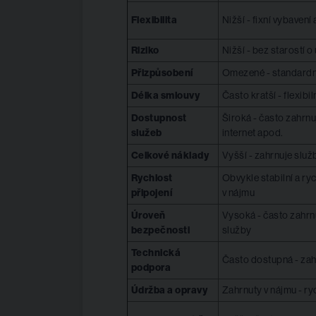
Flexibilita
Nižší - fixní vybavení
Riziko
Nižší - bez starostí 
Přizpůsobení
Omezené - standardn
Délka smlouvy
Často kratší - flexibi
Dostupnost
Široká - často zahrnuj
služeb
internet apod.
Celkové náklady
Vyšší - zahrnuje služ
Rychlost
Obvykle stabilní a ry
připojení
v nájmu
Úroveň
Vysoká - často zahrn
bezpečnosti
služby
Technická
Často dostupná - zah
podpora
Údržba a opravy
Zahrnuty v nájmu - ry