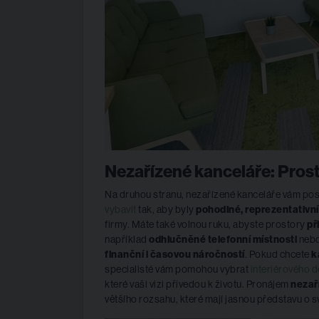
Nezařízené kanceláře: Prosto
Na druhou stranu, nezařízené kanceláře vám pos
vybavit
tak, aby byly
pohodlné, reprezentativní
firmy. Máte také volnou ruku, abyste prostory
př
například
odhlučněné telefonní místnosti
neb
finanční i časovou náročností
. Pokud chcete
k
specialisté vám pomohou vybrat
interiérového 
které vaši vizi přivedou k životu. Pronájem
nezař
většího rozsahu, které mají jasnou představu o 