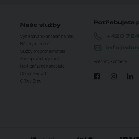
Potřebujete 
Naše služby
+420 724
Vyhledávání kanceláří na míru
Návrhy interiérů
info@don
Služby pro pronajímatele
Zastupování nájemců
Všechny kontakty
Najítí zařízené kanceláře
Chci inzerovat
Office Brno