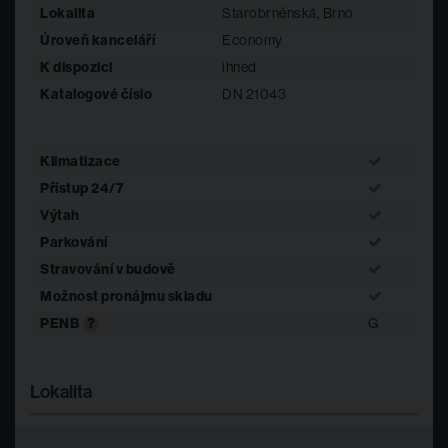
Lokalita
Starobrněnská, Brno
Úroveň kanceláří
Economy
K dispozici
ihned
Katalogové číslo
DN 21043
Klimatizace
Přístup 24/7
Výtah
Parkování
Stravování v budově
Možnost pronájmu skladu
PENB
?
G
Lokalita