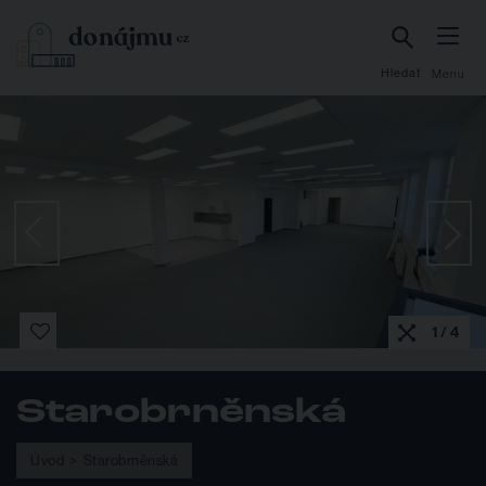
Hledat
Menu
1 / 4
Starobrněnská
Úvod
Starobrněnská