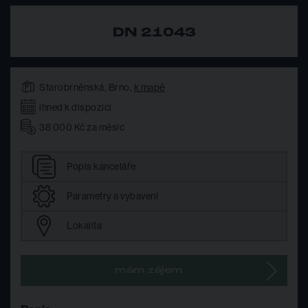
DN 21043
Starobrněnská, Brno,
k mapě
ihned k dispozici
38 000 Kč za měsíc
Popis
kanceláře
Parametry
a vybavení
Lokalita
mám zájem