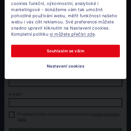
cookies funkční, výkonnostní, analytické i
marketingové - dokážeme vám tak umožnit
pohodlné používání webu, měřit funkčnost našeho
+420 724 405 300
webu i vás cílit reklamou. Své preference můžete
Po - Pá / 8 - 17h
snadno upravit kliknutím na Nastavení cookies.
karim@donajmu.cz
Kompletní politiku
si můžete přečíst zde
.
Souhlasím se vším
Nechte mi na vás kontakt
a já se vám ozvu.
Nastavení cookies
telefon*
e-mail*
Prohlašuji, že jsem se seznámil/a se zásadami
ochrany osobních
údajů
.