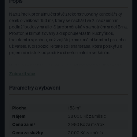
Popis
Nabízíme k pronájmu čerstvě zrekonstruovaný kancelářský
celek o velikosti 153 m², který se nachází ve 2. nadzemním
podlaží budovy na ulici Starobrněnská v samotném srdci Brna.
Prostor je klimatizovaný a disponuje vlastní kuchyňkou,
toaletami a sprchou, což zajišťuje maximální komfort pro jeho
uživatele. K dispozici je také sdílená terasa, která poskytuje
příjemné místo k odpočinku či neformálním setkáním.
Budova se nachází v přímém sousedství obchodního centra
Velký Špalíček, což zaručuje výbornou občanskou vybavenost
Zobrazit více
a snadnou dostupnost MHD i pěší dostupnost z centra města.
Pro zájemce je navíc možnost pronájmu garážového stání.
Parametry a vybavení
Pro více informací kontaktujte uvedeného makléře.
Plocha
153 m²
Nájem
38 000 Kč za měsíc
Cena za m²
2 980 Kč za m²/rok
Cena za služby
7 000 Kč za měsíc