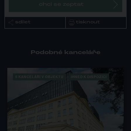
chci se zeptat
sdílet
tisknout
Podobné kanceláře
 DISPOZICI
PREMIUM OFFICE
1 KANCELÁŘ V OB