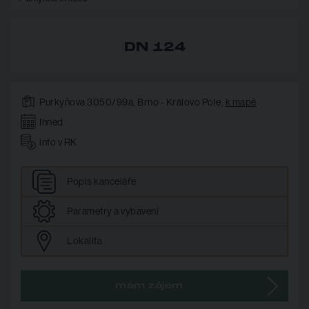
DN 124
Purkyňova 3050/99a, Brno - Královo Pole,
k mapě
Ihned
info v RK
Popis
kanceláře
Parametry
a vybavení
Lokalita
mám zájem