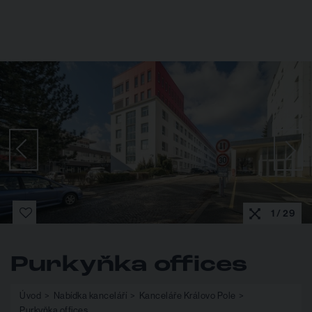
1 / 29
Purkyňka offices
Úvod
Nabídka kanceláří
Kanceláře Královo Pole
Purkyňka offices