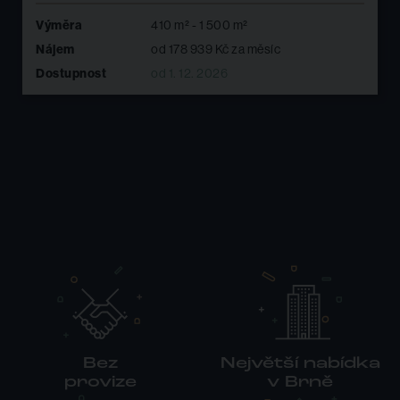
m² - 1 500 m²
Výměra
100 m
178 939 Kč za měsíc
Nájem
od 4
. 12. 2026
Dostupnost
ihned
Bez
Největší nabídka
provize
v Brně