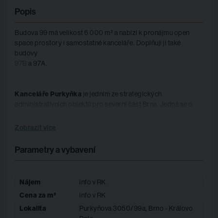
Popis
Budova 99 má velikost 6 000 m² a nabízí k pronájmu open
space prostory i samostatné kanceláře. Doplňuji ji také
budovy
97B
a 97A.
Kanceláře Purkyňka
je jedním ze strategických
administrativních objektů pro severní část Brna. Jedná se o
seskupení tří budov dohromady o ploše s výměrou více jak
deset tisíc metrů čtverečních. Kancelářské centrum nabízí
Zobrazit více
kombinovaně open space prostory i jednotlivé kanceláře.
Parametry a vybavení
Kanceláře, které rostou s Vaší firmou a dostatek vyhrazených
parkovacích stání. Budovy jsou po rekonstrukci a v
následujících letech jsou v plánu
další modernizace areálu
. K
Nájem
info v RK
dispozici mimo jiné také recepce, kolárna se sprchou,
Cena za m²
info v RK
restaurace, chill zóny, pekárna.
Lokalita
Purkyňova 3050/99a, Brno - Královo