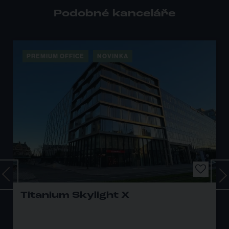
Podobné kanceláře
NOVINKA
PREMIUM OFFICE
8
ight X
CERIT SCIENCE 