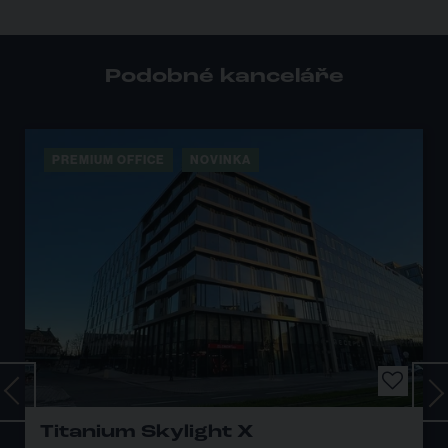
Podobné kanceláře
FFICE
NOVINKA
PREMIUM OF
m Skylight X
CERIT SC