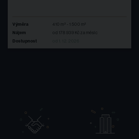
410 m² - 1 500 m²
Výměra
od 178 939 Kč za měsíc
Nájem
od 1. 12. 2026
Dostupnost