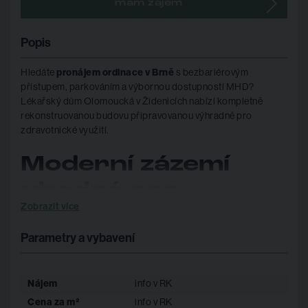
mám zájem
Popis
Hledáte
pronájem ordinace v Brně
s bezbariérovým
přístupem, parkováním a výbornou dostupností MHD?
Lékařský dům Olomoucká v Židenicích nabízí kompletně
rekonstruovanou budovu připravovanou výhradně pro
zdravotnické využití.
Moderní zázemí
vhodné pro:
Zobrazit více
lékařské ordinace
fyzioterapii
Parametry a vybavení
psychologické a terapeutické služby
specializované ambulantní provozy
Nájem
info v RK
Cena za m²
info v RK