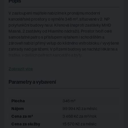
Popis
V zastoupení majitele nabízíme k pronájmu moderní
kancelářské prostory o výměře 346 m², situované v 2. NP
polyfunkční budovy na ul. Křenová (naproti zastávky MHD
Masná, 2 zastávky od Hlavního nádraží). Prostor tvoří celé
samostatné patro s přístupem výtahem i schodištěm a
zároveň nabízí přímý vstup do klidného vnitrobloku / vyvýšené
zahrady nad garážemi. V přízemí budovy se nachází lékárna a
trafika, v dalších patrech kanceláře a byty.
Dispozice je připravena po předchozím nájemci a umožňuje
Zobrazit více
okamžité využití bez nutnosti větších investic. Kombinuje
otevřený pracovní prostor s oddělenými kancelářemi a
Parametry a vybavení
zasedacími místnostmi – ideální pro firmy, které chtějí
efektivně fungovat od prvního dne.
Plocha
346 m²
Dispozice:
Nájem
99 994 Kč za měsíc
- open space (95 m²)
- jednací místnost (29 m²)
Cena za m²
3 468 Kč za m²/rok
- recepce (24 m²)
Cena za služby
15 570 Kč za měsíc
- 3× kancelář (16 m², 19 m², 37 m²)