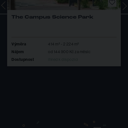
The Campus Science Park
Výměra
414 m² - 2 224 m²
Nájem
od 144 900 Kč za měsíc
Dostupnost
ihned k dispozici