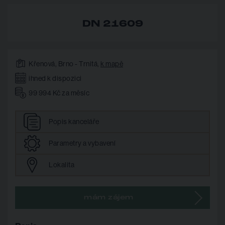
DN 21609
Křenová, Brno - Trnitá,
k mapě
ihned k dispozici
99 994 Kč za měsíc
Popis
kanceláře
Parametry
a vybavení
Lokalita
mám zájem