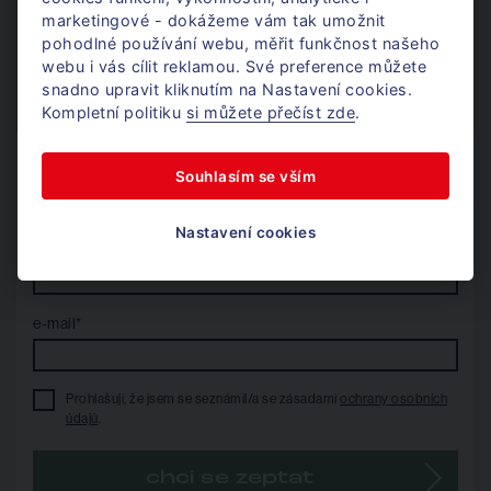
marketingové - dokážeme vám tak umožnit
+420 724 405 366
pohodlné používání webu, měřit funkčnost našeho
Po - Pá / 8 - 17h
webu i vás cílit reklamou. Své preference můžete
snadno upravit kliknutím na Nastavení cookies.
jan@donajmu.cz
Kompletní politiku
si můžete přečíst zde
.
Nechte mi na vás kontakt
Souhlasím se vším
a já se vám ozvu.
Nastavení cookies
telefon*
e-mail*
Prohlašuji, že jsem se seznámil/a se zásadami
ochrany osobních
údajů
.
chci se zeptat