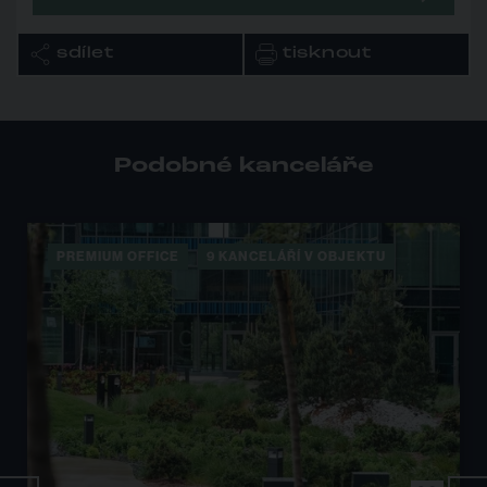
sdílet
tisknout
Podobné kanceláře
PREMIUM OFFICE
9 KANCELÁŘÍ V OBJEKTU