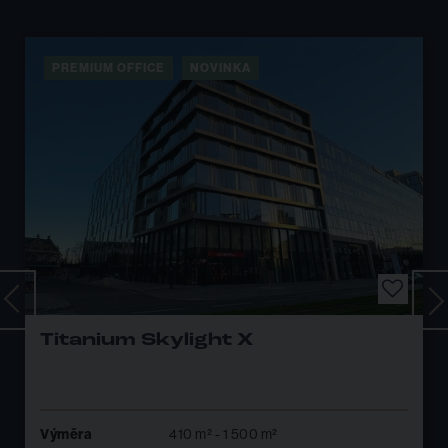
PREMIUM OFFICE
8 KANCELÁŘÍ V OBJEKTU
CERIT SCIENCE PARK III
Výměra
100 m² - 1 733 m²