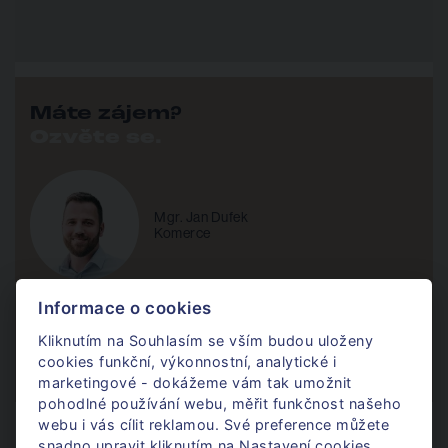
Máte zájem?
Ozvěte se.
Mgr. Jan Dufek
Komerce
Informace o cookies
+420 724 405 366
Po - Pá / 8 - 17h
Kliknutím na Souhlasím se vším budou uloženy
cookies funkční, výkonnostní, analytické i
jan@donajmu.cz
marketingové - dokážeme vám tak umožnit
pohodlné používání webu, měřit funkčnost našeho
webu i vás cílit reklamou. Své preference můžete
Nechte mi na vás kontakt
snadno upravit kliknutím na Nastavení cookies.