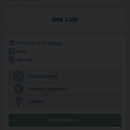
DN 125
Žarošická, Brno,
k mapě
Ihned
info v RK
Popis
kanceláře
Parametry
a vybavení
Lokalita
mám zájem