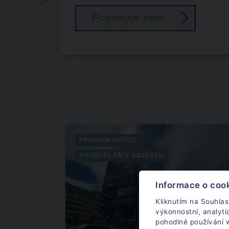
Poptejte nás
PREMIUM OFFICE
5 KANCELÁŘÍ V OBJEKTU
Informace o coo
Kliknutím na Souhlas
výkonnostní, analyt
pohodlné používání w