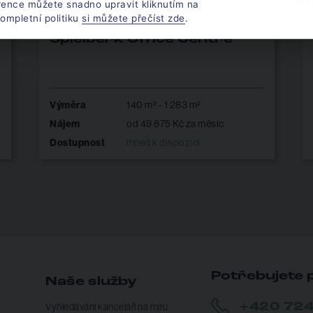
rence můžete snadno upravit kliknutím na
ompletní politiku
si můžete přečíst zde
.
Spielberk Office Centre
Výměra
140 m² - 1 283 m²
Nájem
od 49 875 Kč za měsíc
Dostupnost
ihned k dispozici
Potřebujete 
Naše služby
+420 724
Vyhledávání kanceláří na míru