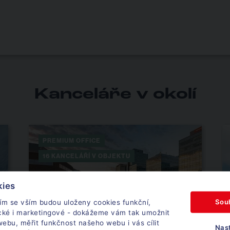
Kanceláře v okolí
PREMIUM OFFICE
16 KANCELÁŘÍ V OBJEKTU
kies
Sou
ím se vším budou uloženy cookies funkční,
ické i marketingové - dokážeme vám tak umožnit
ebu, měřit funkčnost našeho webu i vás cílit
Nas