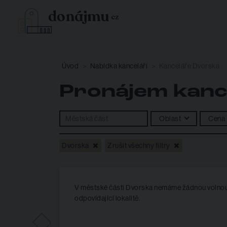
Úvod
Nabídka kanceláří
Kanceláře Dvorska
Pronájem kanc
Oblast
Cena
Dvorska
Zrušit všechny filtry
V městské části Dvorska nemáme žádnou volnou 
odpovídající lokalitě.