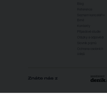
Blog
Reference
Seznam kanceláří v
Brně
Kontakty
Případové studie
Otázky a odpovědi
Slovník pojmů
Ochrana osobních
údajů
Znáte nás z