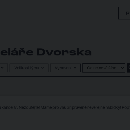
p
eláře Dvorska
Velikost týmu
Vybavení
kancelář. Nezoufejte! Máme pro vás připravené neveřejné nabídky! Popt