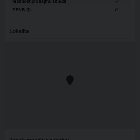
Možnost pronájmu skladu
PENB
?
G
V bezprostředním okolí najdete:
sportovní halu Vodova
stadion Zbrojovky Brno
Lokalita
kampus VUT a další fakulty v blízkosti
restaurace, kavárny a další služby
Lokalita tak nabízí nejen výbornou dostupnost, ale i dostatek
restaurací pro oběd nebo sportovní vyžití po práci.
Office Center Purkyňova doporučujeme pro firmy, které
hledají stabilní, dobře dostupné kanceláře s kompletním
zázemím a praktickým provozem.