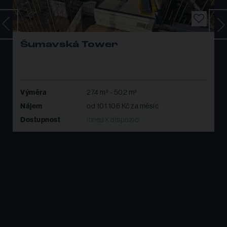
Areál Hády
Výměra
106 m² - 442 m²
Nájem
od 28 593 Kč za měsíc
Dostupnost
ihned k dispozici