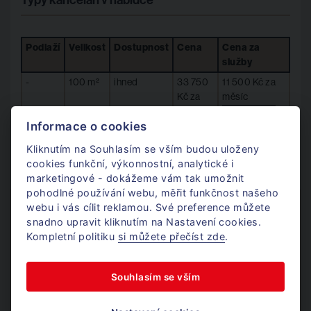
Typy kanceláří v nabídce
Podlaží
Velikost
Dostupnost
Cena
Cena za
služby
-
100 m²
ihned
33 750
11 500 Kč za
Kč za
měsíc
měsíc
poptat
Informace o cookies
2. NP
313 m²
ihned
89 988
17 215 Kč za
Kliknutím na Souhlasím se vším budou uloženy
Kč za
měsíc
cookies funkční, výkonnostní, analytické i
měsíc
poptat
marketingové - dokážeme vám tak umožnit
pohodlné používání webu, měřit funkčnost našeho
webu i vás cílit reklamou. Své preference můžete
Máte zájem?
snadno upravit kliknutím na Nastavení cookies.
Ozvěte se.
Kompletní politiku
si můžete přečíst zde
.
Souhlasím se vším
Mgr. Jan Dufek
Komerce