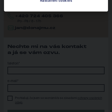
Nastavení cookies
+420 724 405 366
Po - Pá / 8 - 17h
jan@donajmu.cz
Nechte mi na vás kontakt
a já se vám ozvu.
telefon*
e-mail*
Prohlašuji, že jsem se seznámil/a se zásadami
ochrany osobních
údajů
.