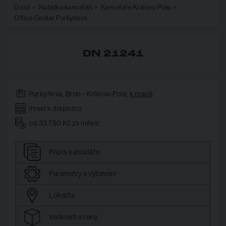
Úvod
Nabídka kanceláří
Kanceláře Královo Pole
Office Center Purkyňova
DN 21241
Purkyňova, Brno - Královo Pole,
k mapě
ihned k dispozici
od 33 750 Kč za měsíc
Popis
kanceláře
Parametry
a vybavení
Lokalita
Velikosti
a ceny