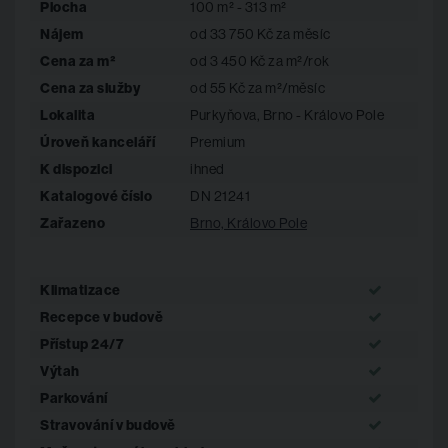
Plocha
100 m² - 313 m²
kantýna přímo v budově
Nájem
od 33 750 Kč za měsíc
vybavená posilovna
kolárna, šatny a sprchy pro cyklisty
Cena za m²
od 3 450 Kč za m²/rok
možnost flexibilního členění kanceláří
Cena za služby
od 55 Kč za m²/měsíc
Lokalita
Purkyňova, Brno - Královo Pole
Dispozice
umožní jak
open-space řešení, tak dělené
Úroveň kanceláří
Premium
kanceláře.
Samozřejmostí je dostatek denního světla.
K dispozici
ihned
Katalogové číslo
DN 21241
Oblíbená lokalita s
Zařazeno
Brno, Královo Pole
perfektní
dostupností
Klimatizace
Recepce v budově
Kanceláře
se nachází v městské části
Královo Pole
, která
dlouhodobě patří mezi nejvyhledávanější lokality v Brně.
Přístup 24/7
tramvajová
zastávka přímo u budovy
Výtah
rychlé napojení na Brněnský
městský okruh
Parkování
výborná dostupnost na
dálnice D1 a D2
Stravování v budově
centrum
města dostupné během několika minut