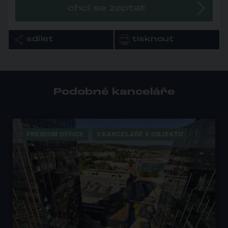
chci se zeptat
sdílet
tisknout
Podobné kanceláře
3 KANCELÁŘE V OBJEKTU
IHNED K DISPOZICI