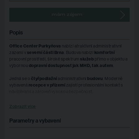
mám zájem
Popis
Office Center Purkyňova
nabízí atraktivní administrativní
zázemí v
severní části Brna
. Budova nabízí
komfortní
pracovní prostředí, široké spektrum
služeb
přímo v objektu a
výbornou
dopravní dostupnost jak MHD, tak autem
.
Jedná se o
čtyřpodlažní
administrativní
budovu
. Moderně
vybavená
recepce v přízemí
zajistí profesionální kontakt s
návštěvami a zároveň vysokou bezpečnost.
Výhody kanceláří
Zobrazit více
Purkyňova
Parametry a vybavení
recepce v přízemí
bezpečnostní systém