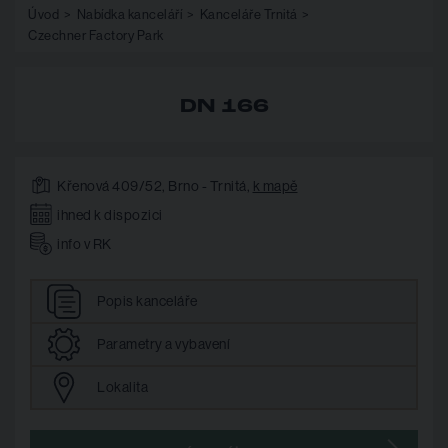
Úvod
Nabídka kanceláří
Kanceláře Trnitá
Czechner Factory Park
DN 166
Křenová 409/52, Brno - Trnitá,
k mapě
ihned k dispozici
info v RK
Popis
kanceláře
Parametry
a vybavení
Lokalita