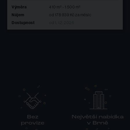
m² - 1 500 m²
Výměra
100 m
178 939 Kč za měsíc
Nájem
od 4
. 12. 2026
Dostupnost
ihned
Bez
Největší nabídka
provize
v Brně