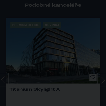
Podobné kanceláře
NOVINKA
PREMIUM OFFICE
8
ight X
CERIT SCIENCE 