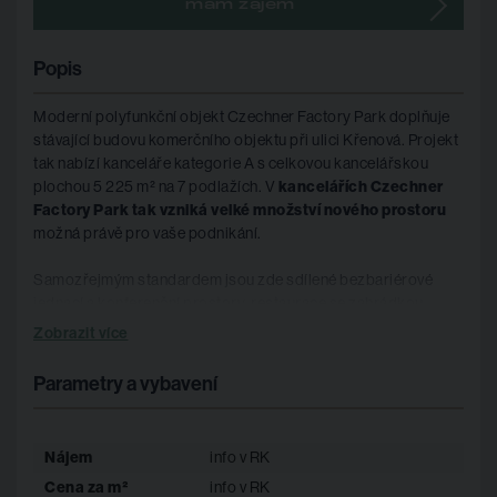
mám zájem
Popis
Moderní polyfunkční objekt Czechner Factory Park doplňuje
stávající budovu komerčního objektu při ulici Křenová. Projekt
tak nabízí kanceláře kategorie A s celkovou kancelářskou
plochou 5 225 m² na 7 podlažích. V
kancelářích Czechner
Factory Park tak vzniká velké množství nového prostoru
možná právě pro vaše podnikání.
Samozřejmým standardem jsou zde sdílené bezbariérové
jednací a konferenční prostory, restaurace se zahrádkou,
banka , bankomat, copy-centrum a spousta obchodů v okolí.
Zobrazit více
Plocha jednoho patra kanceláří je 794 m² s možností dalšího
dělení na jednotky o přibližné výměře cca 150 m².
Parametry a vybavení
Dobrá dostupnost i
Nájem
info v RK
Cena za m²
info v RK