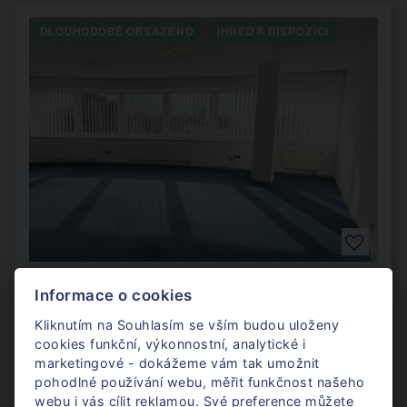
DLOUHODOBĚ OBSAZENO
IHNED K DISPOZICI
Kanceláře Cejl
Informace o cookies
Kliknutím na Souhlasím se vším budou uloženy
Cejl, Brno - Zábrdovice
cookies funkční, výkonnostní, analytické i
marketingové - dokážeme vám tak umožnit
Výměra
217 m²
pohodlné používání webu, měřit funkčnost našeho
webu i vás cílit reklamou. Své preference můžete
Nájem
45 200 Kč za měsíc