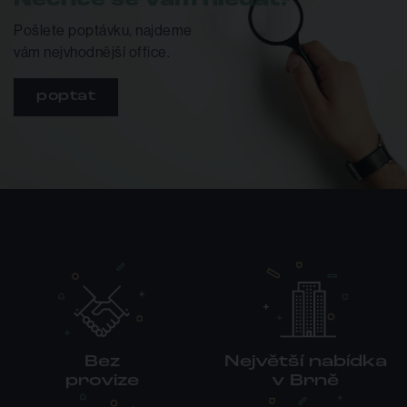
Nechce se vám hledat?
Pošlete poptávku, najdeme
vám nejvhodnější office.
poptat
Bez
Největší nabídka
provize
v Brně