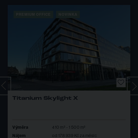
Špičkové chlazení
PREMIUM OFFICE
NOVINKA
Titanium Skylight X
Výměra
410 m² - 1 500 m²
Nájem
od 178 939 Kč za měsíc