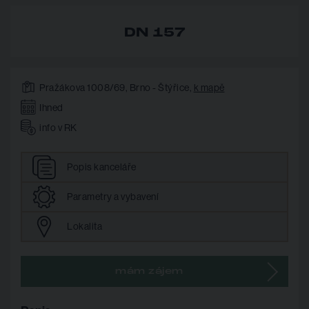
DN 157
Pražákova 1008/69, Brno - Štýřice,
k mapě
Ihned
info v RK
Popis
kanceláře
Parametry
a vybavení
Lokalita
mám zájem