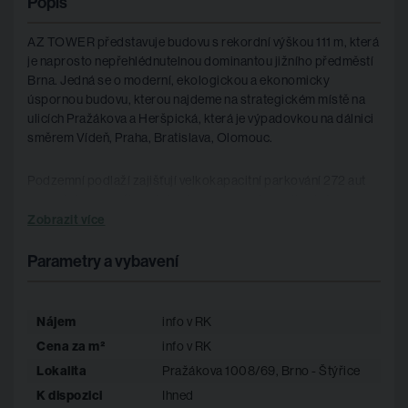
Popis
AZ TOWER představuje budovu s rekordní výškou 111 m, která
je naprosto nepřehlédnutelnou dominantou jižního předměstí
Brna. Jedná se o moderní, ekologickou a ekonomicky
úspornou budovu, kterou najdeme na strategickém místě na
ulicích Pražákova a Heršpická, která je výpadovkou na dálnici
směrem Vídeň, Praha, Bratislava, Olomouc.
Podzemní podlaží zajišťují velkokapacitní parkování 272 aut
pro veřejnost a uživatele budovy s cenovým zvýhodněním
parkovného. V obchodní galerii, která prochází přes první tři
Zobrazit více
podlaží budovy, se nachází centrální recepce s nepřetržitým
provozem a obchody. Kanceláře od 5. do 22. podlaží jsou
Parametry a vybavení
řešeny jako otevřené prostory s možností variabilního řešení
vnitřní dispozice. V nejvyšších podlažích budovy vzniklo 17
apartmánů, přičemž ve 28. a 29. podlaží se nachází luxusní
Nájem
info v RK
mezonet s bazénem. Budova poskytuje dostatečné množství
Cena za m²
info v RK
skladů, archivů a kolárnu.
Lokalita
Pražákova 1008/69, Brno - Štýřice
Prestižní obchodní adresa s výbornou dopravní dostupností,
K dispozici
Ihned