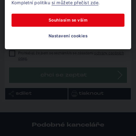
Kompletní politiku
si můžete přečíst zde
.
telefon*
Fitness:
přímo v budově
Souhlasím se vším
Bydlení
: a moderní bytové jednotky pro náročné
e-mail*
Nastavení cookies
Prohlašuji, že jsem se seznámil/a se zásadami
ochrany osobních
údajů
.
Špičkové technologie
AZ Tower je vybaven moderními technologie jako:
chci se zeptat
Unikátní systém přirozeného a nuceného větrání
sdílet
tisknout
Fotovoltaické panely pro zelenou výrobu elektřiny
Zavěšená fasáda tvořená keramickými obklady
Podobné kanceláře
Pět rychlovýtahů