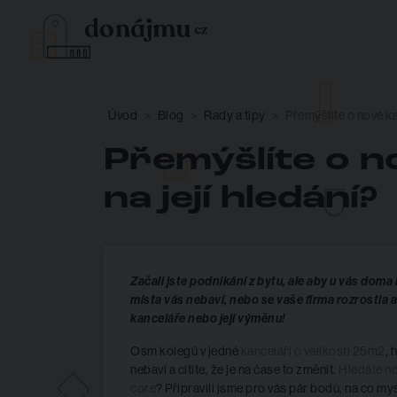
Úvod
Blog
Rady a tipy
Přemýšlíte o nové ka
Přemýšlíte o n
na její hledání?
Začali jste podnikání z bytu, ale aby u vás do
místa vás nebaví, nebo se vaše firma rozrostla 
kanceláře nebo její výměnu!
Osm kolegů v jedné
kanceláři o velikosti 25m2
, 
nebaví a cítíte, že je na čase to změnit.
Hledáte n
core
? Připravili jsme pro vás pár bodů, na co my