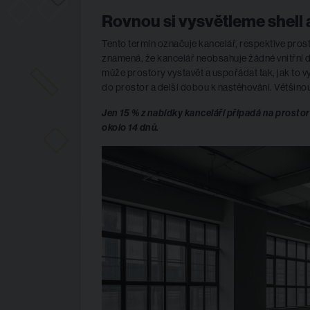
Rovnou si vysvětleme shell 
Tento termín označuje kancelář, respektive prost
znamená, že kancelář neobsahuje žádné vnitřní dě
může prostory vystavět a uspořádat tak, jak to vy
do prostor a delší dobou k nastěhování. Většinou
Jen 15 % z nabídky kanceláří připadá na prosto
okolo 14 dnů.