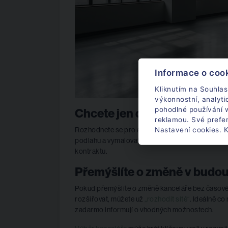
Informace o coo
Kliknutím na Souhlas
výkonnostní, analyt
pohodlné používání w
Chcete jen drobné úpravy
reklamou. Své prefe
Nastavení cookies. K
Rozhodnete se pro administrativní prostory, ale c
podlahu a vymalovat, tak to počítejte s realiza
kontraktu.
Přemýšlíte o změně v budo
Pokud přemýšlíte o změně kanceláře bez časového
rozšiřovat, můžete už
„rozhodit sítě“
. Ideálně co
zadarmo informují o vhodných možnostech.