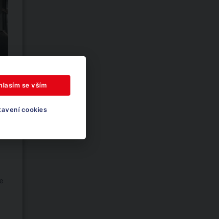
hlasím se vším
tavení cookies
nit
e