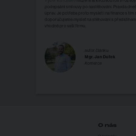
Výběr kanceláře
může hrát klíčovou roli v rozv
podepsání smlouvy po nastěhování. Pravda dnešn
úprav. Je potřeba proto myslet i na finance s tí
doporučujeme myslet na stěhování s předstihem. 
vhodné pro vaši firmu.
autor článku:
Mgr. Jan Dufek
Komerce
O nás