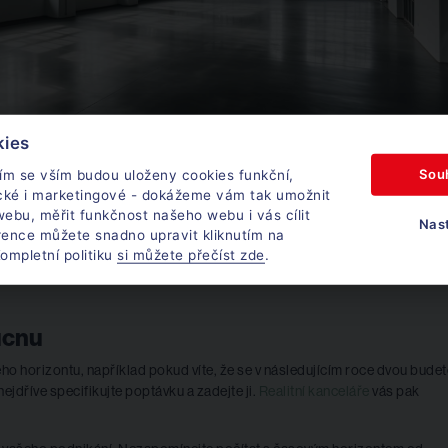
kies
Sou
ím se vším budou uloženy cookies funkční,
ické i marketingové - dokážeme vám tak umožnit
ebu, měřit funkčnost našeho webu i vás cílit
Nas
rence můžete snadno upravit kliknutím na
ompletní politiku
si můžete přečíst zde
.
hcete vyladit pár detailů. Například vybourat či přidat jednu příčku, změ
cí kolem jednoho až dvou měsíců. Opět nezapomínejte na měsíc k podpisu
ucnu
 horizontu, například pokud víte, že se v následujícím roce dvou budet
 nejdříve specifikujte poptávku a zadejte ji.
Realitní kanceláře
vás pak