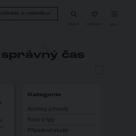
ožádat o nabídku
Hledat
Oblíbené
Menu
e správný čas
Kategorie
í
Novinky a trendy
Rady a tipy
ás
nd
Případové studie