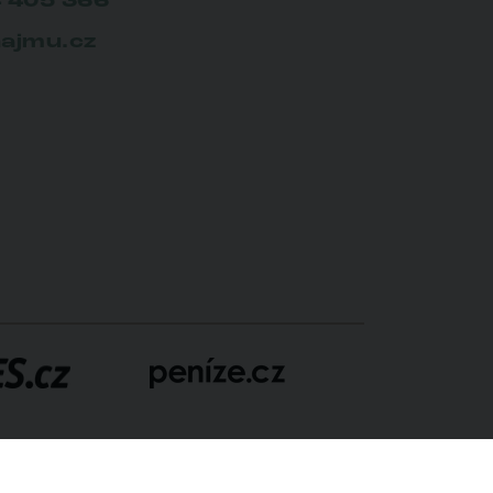
 405 366
ajmu.cz