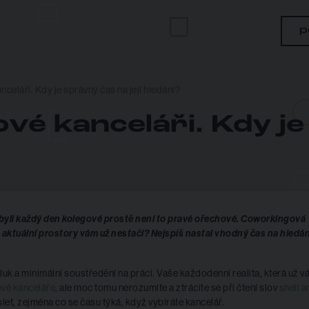
p
nceláři. Kdy je správný čas na její hledání?
ové kanceláři. Kdy j
ma byli každý den kolegové prostě není to pravé ořechové. Coworkingová
a aktuální prostory vám už nestačí? Nejspíš nastal vhodný čas na hledán
hluk a minimální soustředění na práci. Vaše každodenní realita, která už v
ové kanceláře
, ale moc tomu nerozumíte a ztrácíte se při čtení slov
shell a
slet, zejména co se času týká, když vybíráte kancelář.