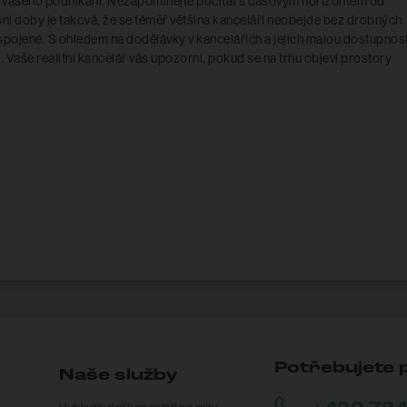
oji vašeho podnikání. Nezapomínejte počítat s časovým horizontem od
í doby je taková, že se téměř většina kanceláří neobejde bez drobných
m spojené. S ohledem na dodělávky v kancelářích a jejich malou dostupnos
Vaše realitní kancelář vás upozorní, pokud se na trhu objeví prostory
Potřebujete 
Naše služby