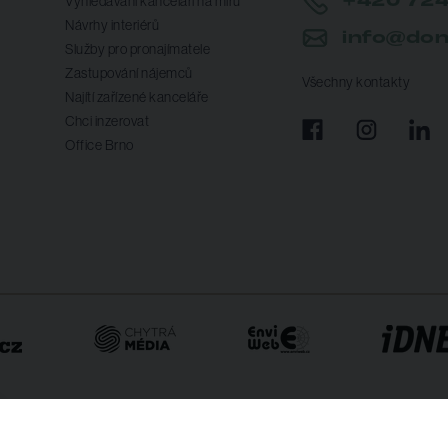
+420 724
Vyhledávání kanceláří na míru
Návrhy interiérů
info@don
Služby pro pronajímatele
Zastupování nájemců
Všechny kontakty
Najítí zařízené kanceláře
Chci inzerovat
Office Brno