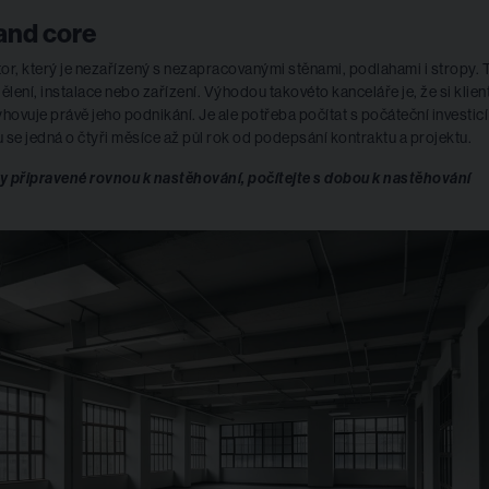
and core
or, který je nezařízený s nezapracovanými stěnami, podlahami i stropy. 
lení, instalace nebo zařízení. Výhodou takovéto kanceláře je, že si klien
hovuje právě jeho podnikání. Je ale potřeba počítat s počáteční investicí
 se jedná o čtyři měsíce až půl rok od podepsání kontraktu a projektu.
ry připravené rovnou k nastěhování, počítejte s dobou k nastěhování