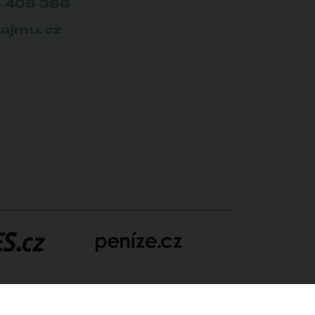
 405 366
ajmu.cz