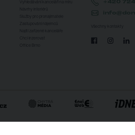
+420 724
Vyhledávání kanceláří na míru
Návrhy interiérů
info@don
Služby pro pronajímatele
Zastupování nájemců
Všechny kontakty
Najítí zařízené kanceláře
Chci inzerovat
Office Brno