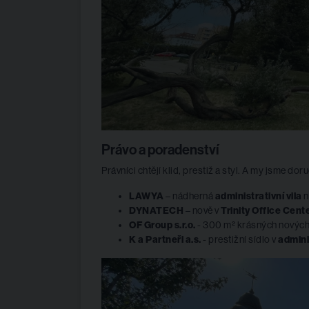
Právo a poradenství
Právníci chtějí klid, prestiž a styl. A my jsme doruč
LAWYA
– nádherná
administrativní vila
n
DYNATECH
– nově v
Trinity Office Cent
OF Group s.r.o.
- 300 m² krásných nových 
K a Partneři a.s.
- prestižní sídlo v
adminis