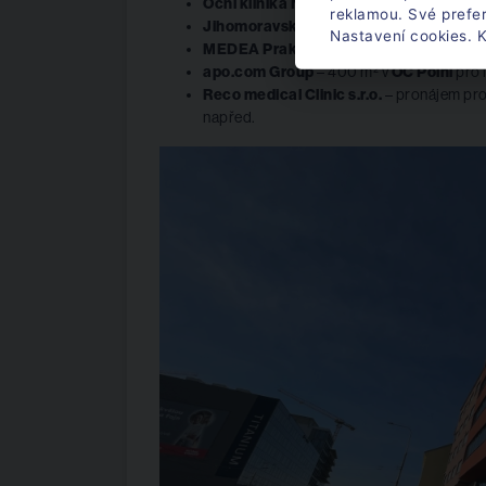
Oční klinika Neovize, Columna Centrum s.
reklamou. Své prefe
Jihomoravská zdravotní a.s.
– moderní 
Nastavení cookies. K
MEDEA Praktik s.r.o.
– 300 m² moderníc
apo.com Group
– 400 m² v
OC Polní
pro 
Reco medical Clinic s.r.o.
– pronájem pro
napřed.