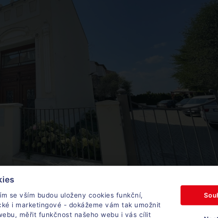
kies
Sou
ím se vším budou uloženy cookies funkční,
 šlape:
ické i marketingové - dokážeme vám tak umožnit
ebu, měřit funkčnost našeho webu i vás cílit