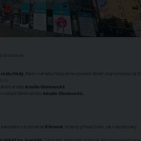
 a to doslova:
.
reálu Hády
. Navíc v Areálu Hády jsme obsadili téměř celý komplex za 1
udii
.
iálním areálu
Amulle Olomoucká
.
v industriálním areálu
Amulle Olomoucká.
 kanceláře v budově na
Křenové
. Krásný příklad toho, jak i neziskovky
ní objekt na Jaselské
. Centrální zadavatel zakázek Jihomoravského kra