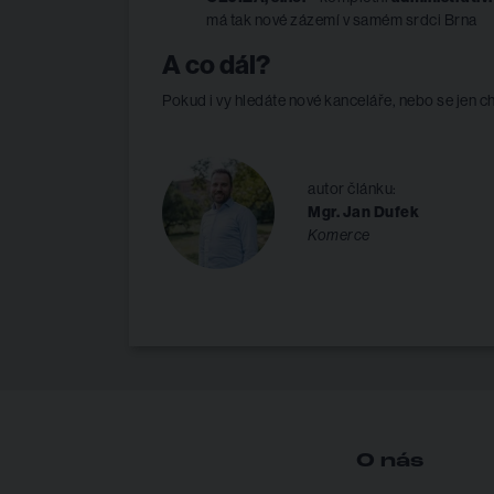
má tak nové zázemí v samém srdci Brna
A co dál?
Pokud i vy hledáte nové kanceláře, nebo se jen c
autor článku:
Mgr. Jan Dufek
Komerce
O nás