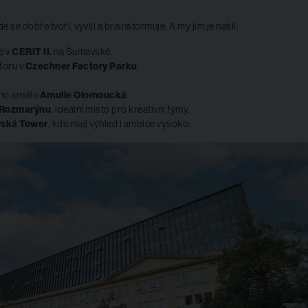
se dobře tvoří, vyvíjí a brainstormuje. A my jim je našli:
e v
CERIT II.
na Šumavské.
toru v
Czechner Factory Parku
.
ího areálu
Amulle Olomoucká
.
Rozmarýnu
, ideální místo pro kreativní týmy.
ská Tower
, kde mají výhled i ambice vysoko.