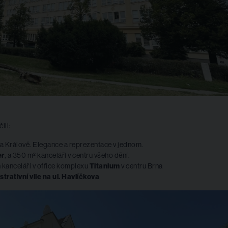
ili:
a Králově. Elegance a reprezentace v jednom.
er
, a 350 m² kanceláří v centru všeho dění.
kanceláří v office komplexu
Titanium
v centru Brna
trativní vile na ul. Havlíčkova