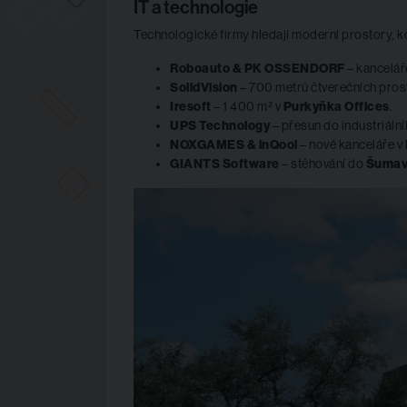
IT a technologie
Technologické firmy hledají moderní prostory, kde 
Roboauto & PK OSSENDORF
– kancelář
SolidVision
– 700 metrů čtverečních pros
Iresoft
– 1 400 m² v
Purkyňka Offices
.
UPS Technology
– přesun do industriáln
NOXGAMES & inQool
– nové kanceláře v
GIANTS Software
– stěhování do
Šumav