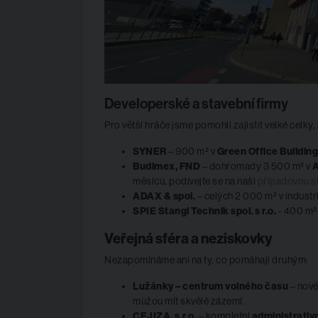
Developerské a stavební firmy
Pro větší hráče jsme pomohli zajistit velké celky,
SYNER
– 900 m² v
Green Office Building
Budimex, FND
– dohromady 3 500 m² v
A
měsíců, podívejte se na naši
případovou st
ADAX & spol.
– celých 2 000 m² v industr
SPIE Stangl Technik spol. s r.o.
- 400 m² 
Veřejná sféra a neziskovky
Nezapomínáme ani na ty, co pomáhají druhým:
Lužánky – centrum volného času
– nové
můžou mít skvělé zázemí.
CEJIZA, s.r.o.
– kompletní
administrativ