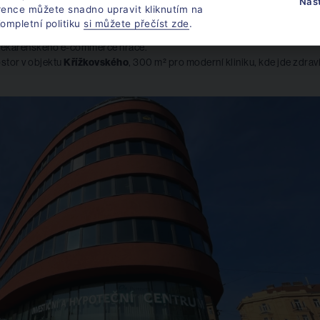
Nas
r.o., Kardiologie Stříbrný s.r.o.
– nové prostory v
Pasáži Koliště
.
rence můžete snadno upravit kliknutím na
kanceláře na
Nových Sadech
, přes 400 m².
ompletní politiku
si můžete přečíst zde
.
h prostor v
NC Okružní,
aby se pacienti cítí jako doma.
lékárenského e-commerce hráče.
stor v objektu
Křížkovského
, 300 m² pro moderní kliniku, kde jde zdrav