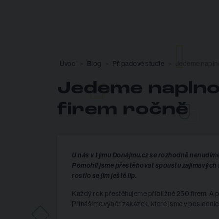
Úvod
Blog
Případové studie
Jedeme naplno
Jedeme naplno
firem ročně
U nás v týmu Donájmu.cz se rozhodně nenudíme. 
Pomohli jsme přestěhovat spoustu zajímavých fi
rostlo se jim ještě líp.
Každý rok přestěhujeme přibližně 250 firem. A p
Přinášíme výběr zakázek, které jsme v posledních