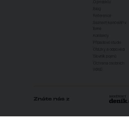
O projektu
Blog
Reference
Seznam kanceláří v
Brně
Kontakty
Případové studie
Otázky a odpovědi
Slovník pojmů
Ochrana osobních
údajů
Znáte nás z
×