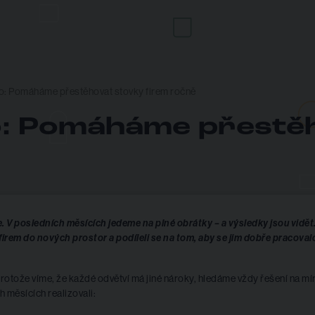
: Pomáháme přestěhovat stovky firem ročně
: Pomáháme přestě
V posledních měsících jedeme na plné obrátky – a výsledky jsou vidět
rem do nových prostor a podíleli se na tom, aby se jim dobře pracoval
rotože víme, že každé odvětví má jiné nároky, hledáme vždy řešení na mír
 měsících realizovali: