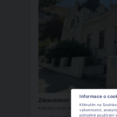
Informace o coo
Zdravotnictví
Kliknutím na Souhlas
Když jde o zdraví, všechno musí šlapat. A taky že
výkonnostní, analyt
pohodlné používání w