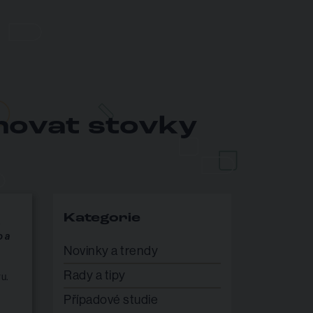
hovat stovky
Kategorie
.
o a
Novinky a trendy
Rady a tipy
u.
Případové studie