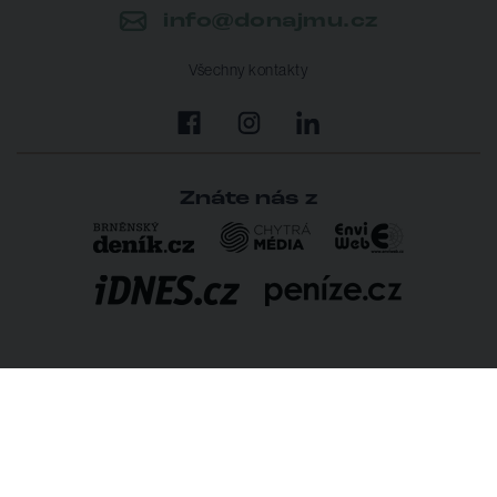
info@donajmu.cz
Všechny kontakty
Znáte nás z