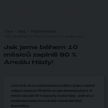
Úvod
Blog
Případové studie
Jak jsme během 10 měsíců zaplnili 90 % Areálu Hády!
Jak jsme během 10
měsíců zaplnili 90 %
Areálu Hády!
Jsme hrdí, že se s vámi můžeme podělit o jeden z našich
velkých úspěchů! Podařilo se nám během pouhých 10
měsíců obsadit 90 % kapacity Areálu Hády – jednoho z
moderních komerčních areálů v brněnské části
Maloměřice.