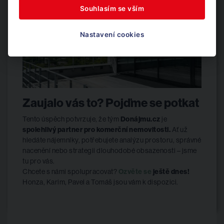
Souhlasím se vším
Nastavení cookies
Zaujalo vás to? Pojďme se potkat
Tento úspěch potvrzuje, že tým
Donájmu.cz
je
spolehlivý partner pro komerční nemovitosti.
Ať už
hledáte nájemníky, potřebujete analýzu prostoru, správné
nacenění nebo strategii dlouhodobé obsazenosti – jsme
tu pro vás.
Chcete s námi spolupracovat?
Ozvěte se
ještě dnes!
Honza, Karim, Pavel a Tomáš jsou vám k dispozici.