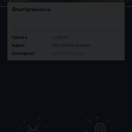
Štefánikova
Výměra
1 708 m²
Nájem
360 369 Kč za měsíc
Dostupnost
ihned k dispozici