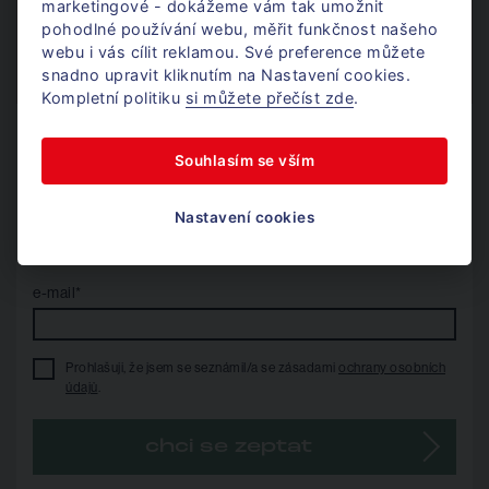
marketingové - dokážeme vám tak umožnit
+420 724 405 300
pohodlné používání webu, měřit funkčnost našeho
Po - Pá / 8 - 17h
webu i vás cílit reklamou. Své preference můžete
karim@donajmu.cz
snadno upravit kliknutím na Nastavení cookies.
Kompletní politiku
si můžete přečíst zde
.
Nechte mi na vás kontakt
Souhlasím se vším
a já se vám ozvu.
telefon*
Nastavení cookies
e-mail*
Prohlašuji, že jsem se seznámil/a se zásadami
ochrany osobních
údajů
.
chci se zeptat