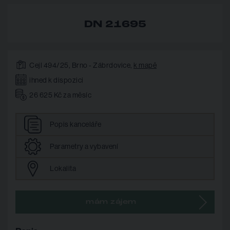
DN 21695
Cejl 494/25, Brno - Zábrdovice,
k mapě
ihned k dispozici
26 625 Kč za měsíc
Popis
kanceláře
Parametry
a vybavení
Lokalita
mám zájem