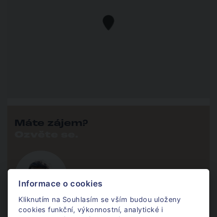
Máte zájem?
Ozvěte se.
Karim Kapitančík
Komerce
Informace o cookies
Kliknutím na Souhlasím se vším budou uloženy
cookies funkční, výkonnostní, analytické i