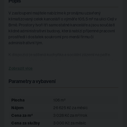
Popis
V zastoupení majitele nabízíme k pronájmu uzavřený
klimatizovaný celek kanceláří o výměře 105,5 m² na ulici Cejl v
Brně. Prostory tvoří tři samostatné kanceláře a jsou součástí
klidné administrativní budovy, která nabízí příjemné pracovní
prostředí i dostatek soukromí pro menší firmu či
administrativní tým.
K dispozici je sdílená kuchyňka a sociální zázemí na patře.
Nájemcům je zároveň umožněn pronájem parkovacích stání ve
dvoře budovy. Velkou výhodou je výborná dostupnost MHD a
Zobrazit více
dobré napojení do centra města i na hlavní dopravní tahy.
Parametry a vybavení
Pro více informací kontaktujte uvedeného makléře
Plocha
106 m²
Nájem
26 625 Kč za měsíc
Cena za m²
3 028 Kč za m²/rok
Cena za služby
3 000 Kč za měsíc