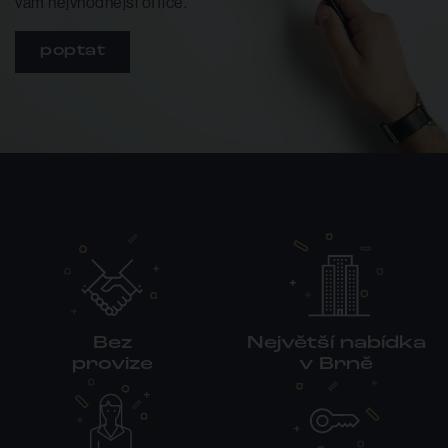
vám nejvhodnější office.
poptat
Bez
Největší nabídka
provize
v Brně