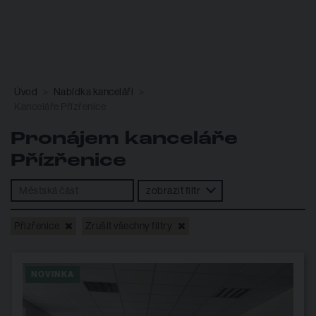
Úvod
Nabídka kanceláří
Kanceláře Přízřenice
Pronájem kanceláře
Přízřenice
zobrazit filtr
Přízřenice
Zrušit všechny filtry
NOVINKA