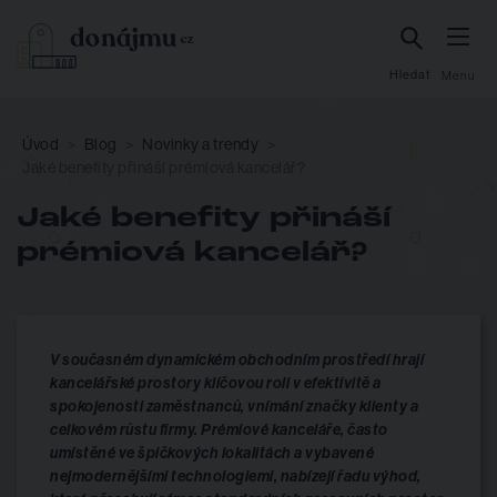
Hledat
Menu
Úvod
Blog
Novinky a trendy
Jaké benefity přináší prémiová kancelář?
Jaké benefity přináší
prémiová kancelář?
V současném dynamickém obchodním prostředí hrají
kancelářské prostory klíčovou roli v efektivitě a
spokojenosti zaměstnanců, vnímání značky klienty a
celkovém růstu firmy. Prémiové kanceláře, často
umístěné ve špičkových lokalitách a vybavené
nejmodernějšími technologiemi, nabízejí řadu výhod,