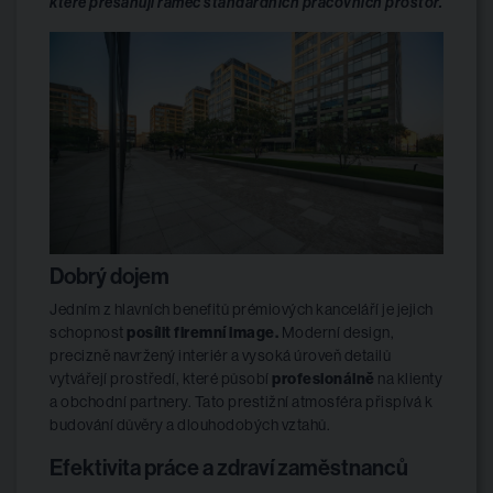
které přesahují rámec standardních pracovních prostor.
Dobrý dojem
Jedním z hlavních benefitů prémiových kanceláří je jejich
schopnost
posílit firemní image.
Moderní design,
precizně navržený interiér a vysoká úroveň detailů
vytvářejí prostředí, které působí
profesionálně
na klienty
a obchodní partnery. Tato prestižní atmosféra přispívá k
budování důvěry a dlouhodobých vztahů.
Efektivita práce a zdraví zaměstnanců