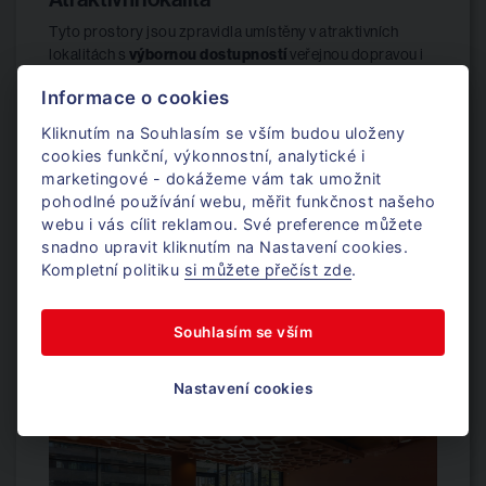
Tyto prostory jsou zpravidla umístěny v atraktivních
lokalitách s
výbornou dostupností
veřejnou dopravou i
automobilem. Blízkost restaurací, obchodů, hotelů či
Informace o cookies
kulturních zařízení usnadňuje zaměstnancům organizaci
pracovního dne a přispívá k jejich
spokojenosti
. Dobrá
Kliknutím na Souhlasím se vším budou uloženy
lokalita také zvyšuje prestiž firmy v očích zákazníků a
cookies funkční, výkonnostní, analytické i
obchodních partnerů.
marketingové - dokážeme vám tak umožnit
pohodlné používání webu, měřit funkčnost našeho
Široká nabídka služeb
webu i vás cílit reklamou. Své preference můžete
Další významnou výhodou prémiových kanceláří je
široká
snadno upravit kliknutím na Nastavení cookies.
nabídka služeb
v administrativním centru. Patří sem
Kompletní politiku
si můžete přečíst zde
.
například recepční služby, úklid, ostraha, správa zásilek
či catering. Firmy tak mohou přenést správu
Souhlasím se vším
kancelářského prostoru
na poskytovatele služeb a
soustředit se
výhradně na své klíčové činnosti.
Nastavení cookies