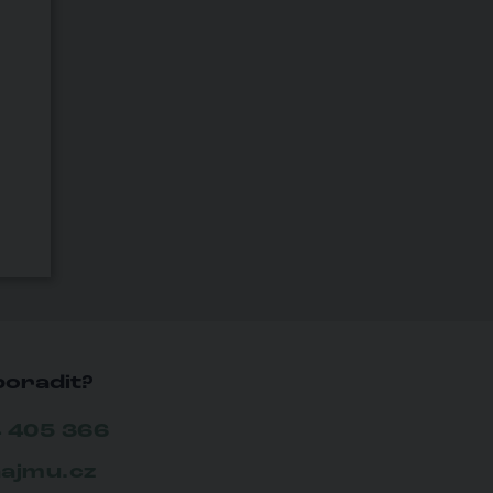
poradit?
 405 366
ajmu.cz