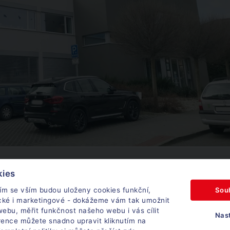
kies
Sou
ím se vším budou uloženy cookies funkční,
ické i marketingové - dokážeme vám tak umožnit
ebu, měřit funkčnost našeho webu i vás cílit
Nas
ka rozložení, tzn. samostatné kanceláře, open space, sklad, parkování
rence můžete snadno upravit kliknutím na
 m2 vs 500 m2