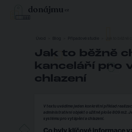
Úvod
Blog
Případové studie
Jak to běžně 
Jak to běžně c
kanceláří pro
chlazení
V textu uvádíme jeden konkrétní příklad realiz
administrativní objekt o užitné ploše 809 m2. J
systému pro vytápění a chlazení.
Co byly klíčové informace v