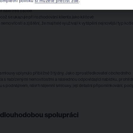
ompletní politiku
si můžete přečíst zde
.
án souhlas majitele s podnájmem, aby nájemce mohl v období před
t dále třetí osobě
ož se ukazuje při rozhodování klienta jako klíčové
movitosti a zjištění, že majitelé využívají k vytápění nejnovější typ kotl
 smlouvy uplynulo přibližně 3 týdny. Jako zprostředkovatel obchodního
nta s nabízenými nemovitostmi a následnou odpovídající nabídku, prohlíd
 s podnájmem, návrh nájemní smlouvy, její detailní připomínkování, pod
 dlouhodobou spolupráci