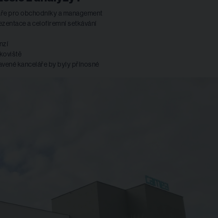
áře pro obchodníky a management
zentace a celofiremní setkávání
nzí
koviště
avené kanceláře by byly přínosné