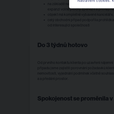
Nastavení cookies. K
na základě našeho doporučení je požadov
expanzí volné plochy zpeněžit a pronajíma
objekt má kompletně vybavené kanceláře, c
celý obchodní případ podpořila prohlídka ne
od interesující společnosti
Do 3 týdnů hotovo
Od prvního kontaktu klienta po uzavření nájemní
případu jsme zajistili porovnání požadavků klie
nemovitosti, vyjednání podmínek včetně souhlasu
a a předání prostor.
Spokojenost se proměnila v