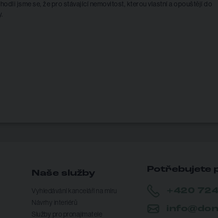
hodli jsme se, že pro stávající nemovitost, kterou vlastní a opouštějí do
y.
Potřebujete 
Naše služby
+420 724
Vyhledávání kanceláří na míru
Návrhy interiérů
info@don
Služby pro pronajímatele