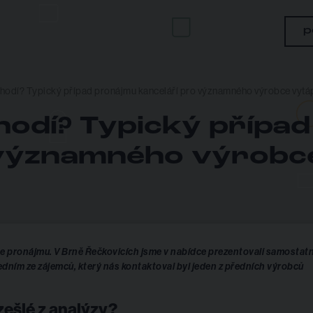
p
chodí? Typický případ pronájmu kanceláří pro významného výrobce vytáp
hodí? Typický přípa
 významného výrobce
ace pronájmu. V Brně Řečkovicích jsme v nabídce prezentovali samostat
edním ze zájemců, který nás kontaktoval byl jeden z předních výrobců
zešlé z analýzy?