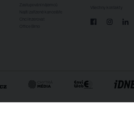
Zastupování nájemců
Všechny kontakty
Najítí zařízené kanceláře
Chci inzerovat
Office Brno