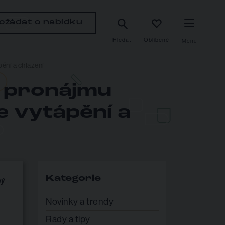
ožádat o nabídku
Hledat
Oblíbené
Menu
ění a chlazení
d pronájmu
 vytápění a
Kategorie
ný
Novinky a trendy
Rady a tipy