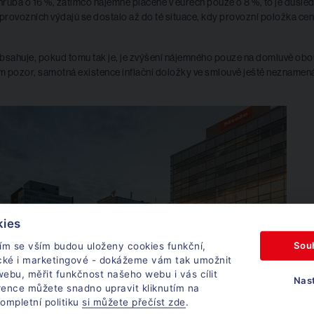
ruba o 16 %, zatímco nájemné placené v eurech pouze o 8 %, to je důsle
 provozních výdajů se dostalo až do té situace, kdy provozní položka ce
obsahuje, pokud tomu tak je, je zvýšení nájemného pouze na domluvě obo
em pozor, samotná existence inflační doložky ve smlouvě ještě neznamen
kies
Sou
ím se vším budou uloženy cookies funkční,
ické i marketingové - dokážeme vám tak umožnit
ebu, měřit funkčnost našeho webu i vás cílit
Nas
rence můžete snadno upravit kliknutím na
ompletní politiku
si můžete přečíst zde
.