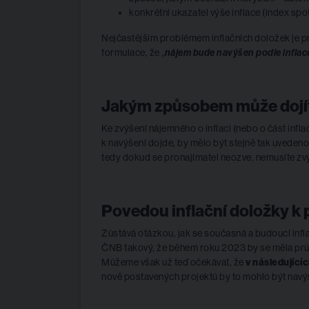
konkrétní ukazatel výše inflace (index spo
Nejčastějším problémem inflačních doložek je prá
formulace, že „
nájem bude navýšen podle infla
Jakým způsobem může dojít
Ke zvýšení nájemného o inflaci (nebo o část inf
k navýšení dojde, by mělo být stejně tak uveden
tedy dokud se pronajímatel neozve, nemusíte zv
Povedou inflační doložky k
Zůstává otázkou, jak se současná a budoucí infl
ČNB takový, že během roku 2023 by se měla prům
Můžeme však už teď očekávat, že
v následující
nově postavených projektů by to mohlo být navý