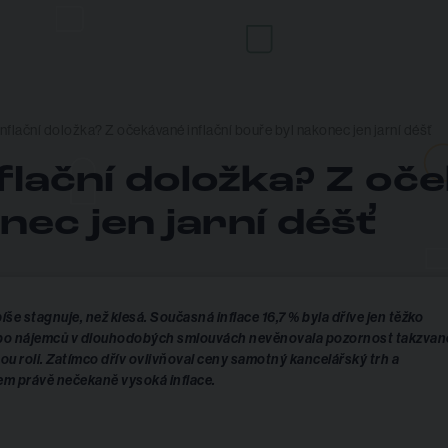
nflační doložka? Z očekávané inflační bouře byl nakonec jen jarní déšť
flační doložka? Z oč
nec jen jarní déšť
še stagnuje, než klesá. Současná inflace 16,7 % byla dříve jen těžko
nebo nájemců v dlouhodobých smlouvách nevěnovala pozornost takzvan
ou roli. Zatímco dřív ovlivňoval ceny samotný kancelářský trh a
em právě nečekaně vysoká inflace.