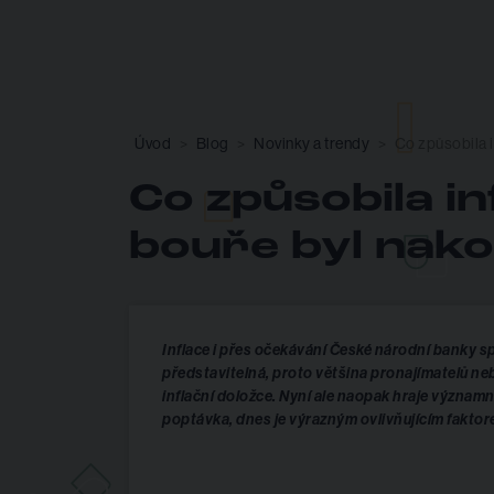
Úvod
Blog
Novinky a trendy
Co způsobila i
Co způsobila in
bouře byl nako
Inflace i přes očekávání České národní banky spí
představitelná, proto většina pronajímatelů 
inflační doložce. Nyní ale naopak hraje významn
poptávka, dnes je výrazným ovlivňujícím faktor