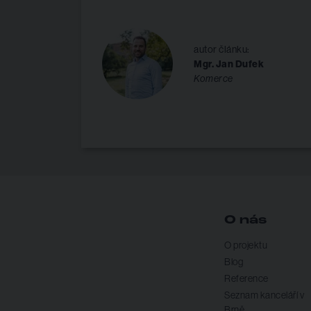
autor článku:
Mgr. Jan Dufek
Komerce
O nás
O projektu
Blog
Reference
Seznam kanceláří v
Brně