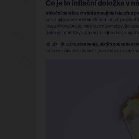
Co je to inflační doložka v 
Inflační doložka chrání pronajímatele před 
umožňuje podle předem dohodnutých pravidel ka
jinak). Pronajímatel má právo nájemci zvýšit nájemn
doložka prakticky žádnou roli, dnes se ale ukazuj
Inflační doložka
stanovuje, jakým způsobem 
inflace a nájemné zůstává spravedlivé pro obě st