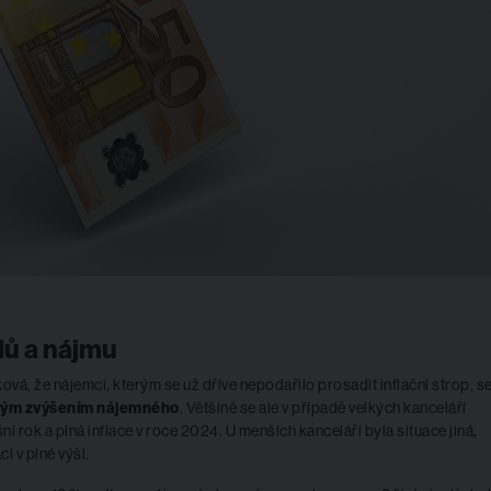
dů a nájmu
ová, že nájemci, kterým se už dříve nepodařilo prosadit inflační strop, s
čným zvýšením nájemného
. Většině se ale v případě velkých kanceláří
 rok a plná inflace v roce 2024. U menších kanceláří byla situace jiná,
i v plné výši.