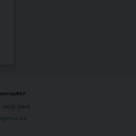
poradit?
 405 366
ajmu.cz