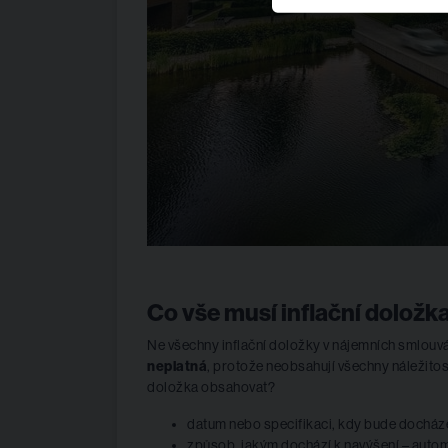
Co vše musí inflační doložk
Ne všechny inflační doložky v nájemních smlouv
neplatná
, protože neobsahují všechny náležitost
doložka obsahovat?
datum nebo specifikaci, kdy bude docháze
způsob, jakým dochází k navýšení – autom