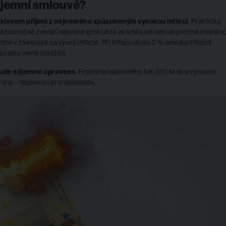
nájemní smlouvě?
poklesem příjmů z nájemného způsobeným vysokou inflací
. Prakticky
ždoročně zvedat nájemné (pokud to ve smlouvě není explicitně zmíněn
é v závislosti na vývoji inflace. Při inflaci okolo 2 % nehrála inflační
e jako velmi důležitá.
bude nájemné upraveno
. Hodnota nájemného tak drží krok s vývojem
rany – nájemce i pronajímatele.