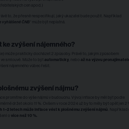
třebitelských cen apod.)
vě to, že přesně nespecifikují, jaký ukazatel bude použit. Například
ce vyhlášené ČNB
“ může být neplatná.
 ke zvýšení nájemného?
lace) může prakticky docházet 2 způsoby. Právě to, jakým způsobem
o ve smlouvě. Může to být
automaticky
, nebo
až na výzvu pronajímatel
ýšení nájemného vůbec řešit.
 plošnému zvýšení nájmu?
ace promítne do výše nájmů v budoucnu. Vývoj inflace by měl být podle
ěrně držet okolo 11 %. Ovšem v roce 2024 už by to měly být opět jen 2 
ch 1–2 letech může inflace vést k plošnému zvýšení nájmů
. Například 
šení o
více než 10 %.