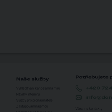
Potřebujete 
Naše služby
+420 724
Vyhledávání kanceláří na míru
Návrhy interiérů
info@don
Služby pro pronajímatele
Zastupování nájemců
Všechny kontakty