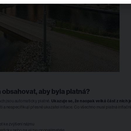
a obsahovat, aby byla platná?
ách jsou automaticky platné.
Ukazuje se, že naopak velká část z nich j
i a nespecifikují přesně ukazatel inflace. Co všechno musí platná inflačn
t ke zvýšení nájmu
aticky nebo na výzvu pronajímatele