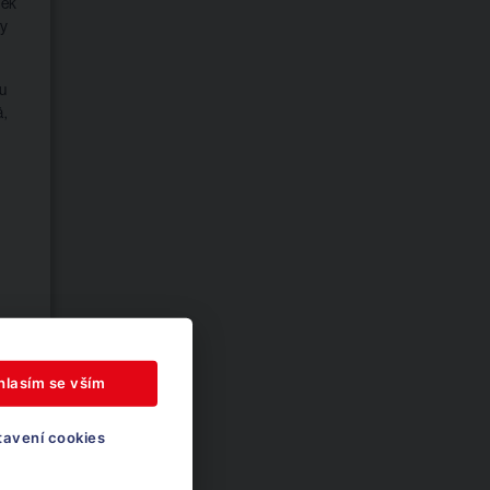
dek
ny
u
á,
hlasím se vším
tavení cookies