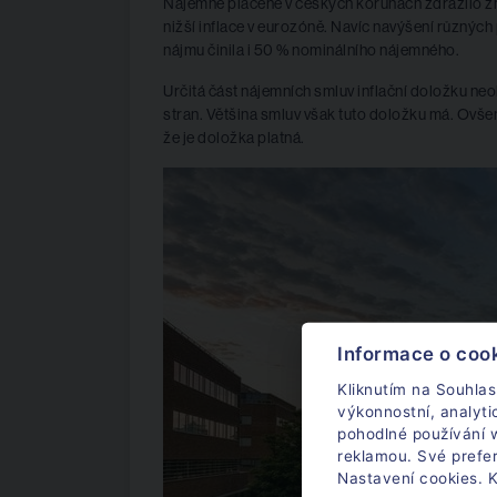
Nájemné placené v českých korunách zdražilo zh
nižší inflace v eurozóně. Navíc navýšení různých
nájmu činila i 50 % nominálního nájemného.
Určitá část nájemních smluv inflační doložku ne
stran. Většina smluv však tuto doložku má. Ovš
že je doložka platná.
Informace o coo
Kliknutím na Souhlas
výkonnostní, analyt
pohodlné používání w
reklamou. Své prefe
Nastavení cookies. K