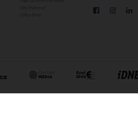
Najítí zařízené kanceláře
Chci inzerovat
Office Brno