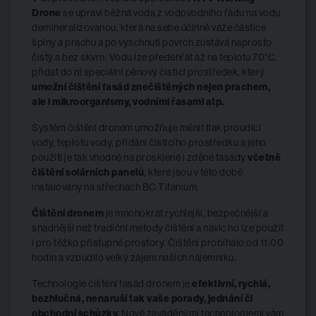
Drone
se upraví běžná voda z vodovodního řádu na vodu
demineralizovanou, která na sebe účinně váže částice
špíny a prachu a po vyschnutí povrch zůstává naprosto
čistý a bez skvrn. Vodu lze předehřát až na teplotu 70°C,
přidat do ní speciální pěnový čisticí prostředek, který
umožní čištění fasád znečištěných nejen prachem,
ale i mikroorganismy, vodními řasami atp.
Systém čištění dronem umožňuje měnit tlak proudící
vody, teplotu vody, přidání čistícího prostředku a jeho
použití je tak vhodné na prosklené i zděné fasády
včetně
čištění solárních panelů
, které jsou v této době
instalovány na střechách BC Titanium.
Čištění dronem
je mnohokrát rychlejší, bezpečnější a
snadnější než tradiční metody čištění a navíc ho lze použít
i pro těžko přístupné prostory. Čištění probíhalo od 11:00
hodin a vzbudilo velký zájem našich nájemníků.
Technologie čištění fasád dronem je
efektivní, rychlá,
bezhlučná, nenaruší tak vaše porady, jednání či
obchodní schůzky.
Nově zaváděnými technologiemi vám