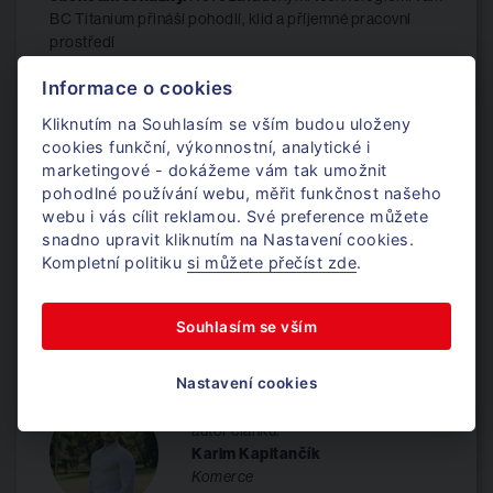
BC Titanium přináší pohodlí, klid a příjemné pracovní
prostředí
Zdroj: Zpravodaj TITANIUM
Informace o cookies
Kliknutím na Souhlasím se vším budou uloženy
cookies funkční, výkonnostní, analytické i
marketingové - dokážeme vám tak umožnit
pohodlné používání webu, měřit funkčnost našeho
webu i vás cílit reklamou. Své preference můžete
snadno upravit kliknutím na Nastavení cookies.
Kompletní politiku
si můžete přečíst zde
.
Souhlasím se vším
Nastavení cookies
autor článku:
Karim Kapitančík
Komerce