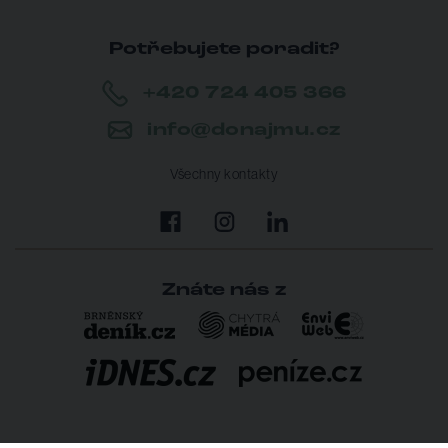
Potřebujete poradit?
+420 724 405 366
info@donajmu.cz
Všechny kontakty
Znáte nás z