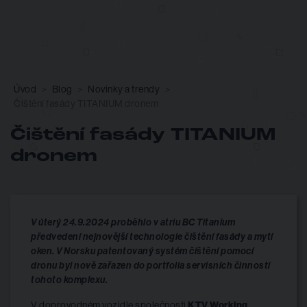
Úvod
Blog
Novinky a trendy
Čištění fasády TITANIUM dronem
Čištění fasády TITANIUM
dronem
V úterý 24.9.2024 proběhlo v atriu BC Titanium
předvedení nejnovější technologie čištění fasády a mytí
oken. V Norsku patentovaný systém čištění pomocí
dronu byl nově zařazen do portfolia servisních činností
tohoto komplexu.
V doprovodném vozidle společnosti
KTV Working