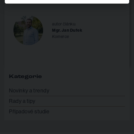
autor článku:
Mgr. Jan Dufek
Komerce
Kategorie
Novinky a trendy
Rady a tipy
Případové studie