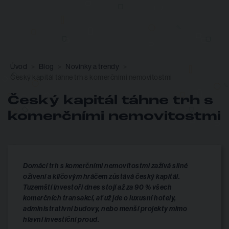
Úvod
Blog
Novinky a trendy
Český kapitál táhne trh s komerčními nemovitostmi
Český kapitál táhne trh s
komerčními nemovitostmi
Domácí trh s komerčními nemovitostmi zažívá silné
oživení a klíčovým hráčem zůstává český kapitál.
Tuzemští investoři dnes stojí až za 90 % všech
komerčních transakcí, ať už jde o luxusní hotely,
administrativní budovy, nebo menší projekty mimo
hlavní investiční proud.