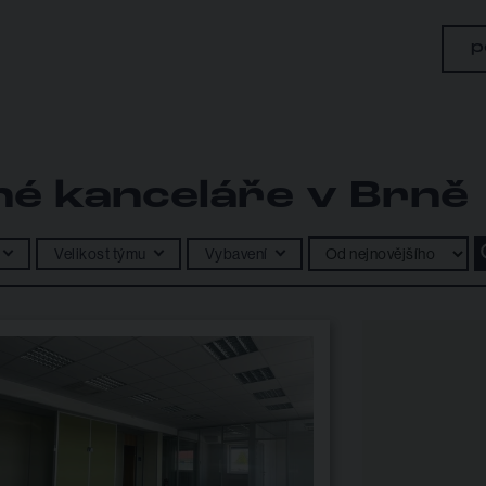
p
né kanceláře v Brně
Velikost týmu
Vybavení