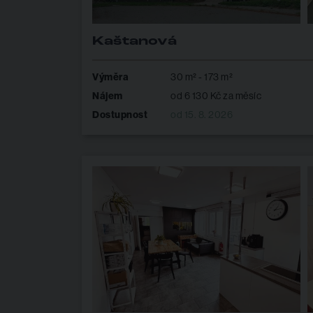
Kaštanová
Výměra
30 m² - 173 m²
Nájem
od 6 130 Kč za měsíc
Dostupnost
od 15. 8. 2026