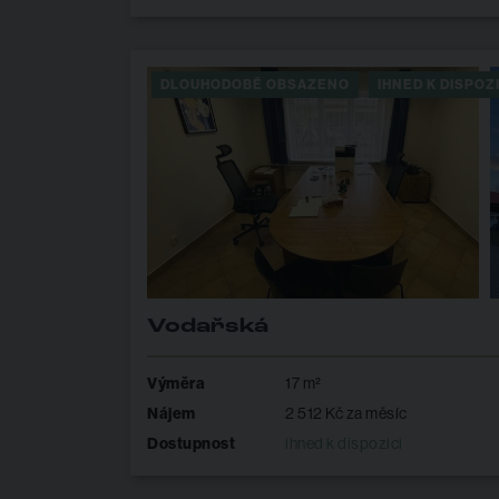
DLOUHODOBĚ OBSAZENO
IHNED K DISPOZI
Vodařská
Výměra
17 m²
Nájem
2 512 Kč za měsíc
Dostupnost
ihned k dispozici