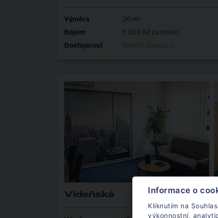
Výměra
36 m²
Nájem
5 800 Kč za měsíc
Dostupnost
ihned k dispozici
Informace o coo
Vídeňská
Kliknutím na Souhlas
výkonnostní, analyt