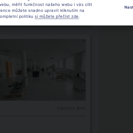
ebu, měřit funkčnost našeho webu i vás cílit
Nas
rence můžete snadno upravit kliknutím na
ompletní politiku
si můžete přečíst zde
.
Cacovice, Brno