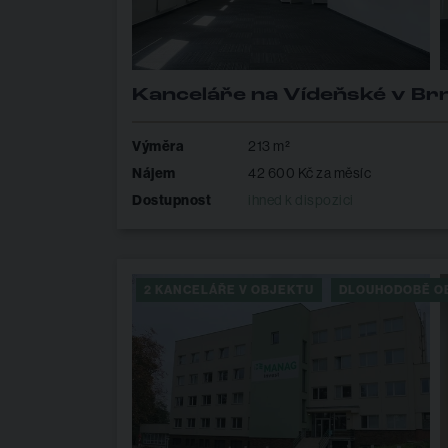
Kanceláře na Vídeňské v Br
Výměra
213 m²
Nájem
42 600 Kč za měsíc
Dostupnost
ihned k dispozici
2 KANCELÁŘE V OBJEKTU
DLOUHODOBĚ O