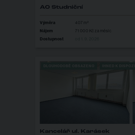
AO Studniční
Výměra
407 m²
Nájem
71 000 Kč za měsíc
Dostupnost
od 1. 9. 2026
DLOUHODOBĚ OBSAZENO
IHNED K DISPOZI
Kancelář ul. Karásek