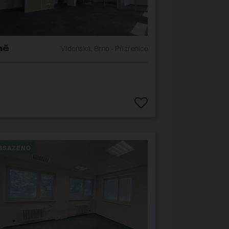
ně
Vídeňská, Brno - Přízřenice
BSAZENO