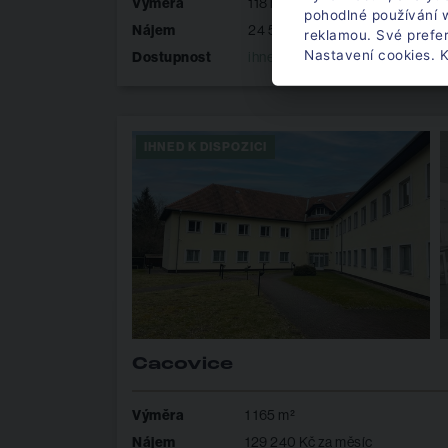
Výměra
118 m²
pohodlné používání w
Nájem
24 500 Kč za měsíc
reklamou. Své prefe
Nastavení cookies. K
Dostupnost
ihned k dispozici
IHNED K DISPOZICI
Cacovice
Výměra
1 165 m²
Nájem
129 240 Kč za měsíc