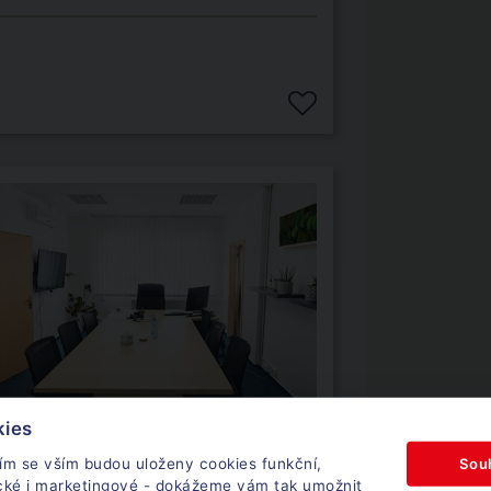
kies
Vídeňská, Brno - Přízřenice
Sou
ím se vším budou uloženy cookies funkční,
ické i marketingové - dokážeme vám tak umožnit